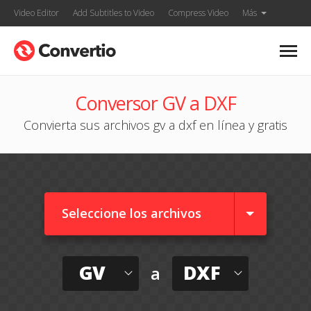
Video Editor
Add Subtitles to Video
Compress Video
Más
Conversor GV a DXF
Convierta sus archivos gv a dxf en línea y gratis
Seleccione los archivos
GV
DXF
a