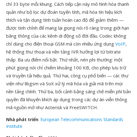
chỉ 33 byte mỗi khung. Cách tiếp cận này mô hình hóa thanh
quản như bộ lọc dự đoán tuyến tính, mã hóa tín hiệu kích
thích và tận dụng tính tuần hoàn cao độ để giảm thêm —
được tinh chỉnh để mang lại giọng nói rõ ràng trong giới hạn
băng thông của các kênh di động số đời đầu. Codec không
chỉ dùng cho điện thoại GSM mà còn nhiều ứng dụng
VoIP
,
hệ thống thư thoại và nền tảng IVR hưởng lợi từ bitrate
thấp. Ba ưu điểm nổi bật. Thứ nhất, nén phi thường: một
phút giọng nói chỉ chiếm khoảng 100 KB, cho phép lưu trữ
và truyền tải hiệu quả. Thứ hai, công cụ phổ biến — các thư
viện như libgsm và SoX xử lý mã hóa và giải mã trên mọi
nền tảng chính. Thứ ba, bối cảnh bằng sáng chế miễn phí bản
quyền đã khuyến khích áp dụng trong các dự án viễn thông
mã nguồn mở như Asterisk và FreeSWITCH.
Nhà phát triển
:
European Telecommunications Standards
Institute