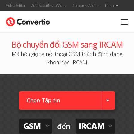
Video Editor
Add Subtitles to Video
Compress Video
Thêm
Bộ chuyển đổi GSM sang IRCAM
Mã hóa giọng nói thoại GSM thành định dạng
khoa học IRCAM
Chọn Tập tin
GSM
IRCAM
đến