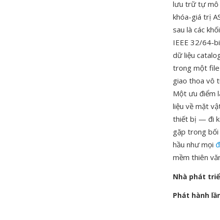
lưu trữ tự mô
khóa-giá trị A
sau là các khố
IEEE 32/64-bit
dữ liệu catalo
trong một file
giao thoa vô 
Một ưu điểm là
liệu về mặt vậ
thiết bị — đi
gặp trong bối
hầu như mọi
đ
mềm thiên văn
Nhà phát tri
Phát hành lầ