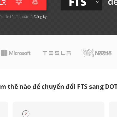
FTS
đ
ớc file tối đa hoặc là
Đăng ký
m thế nào để chuyển đổi FTS sang D
2