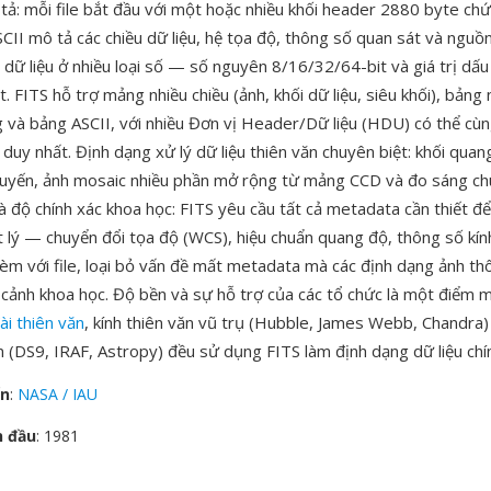
 tả: mỗi file bắt đầu với một hoặc nhiều khối header 2880 byte chứ
SCII mô tả các chiều dữ liệu, hệ tọa độ, thông số quan sát và nguồ
i dữ liệu ở nhiều loại số — số nguyên 8/16/32/64-bit và giá trị dấ
. FITS hỗ trợ mảng nhiều chiều (ảnh, khối dữ liệu, siêu khối), bảng
g và bảng ASCII, với nhiều Đơn vị Header/Dữ liệu (HDU) có thể cùn
 duy nhất. Định dạng xử lý dữ liệu thiên văn chuyên biệt: khối quan
tuyến, ảnh mosaic nhiều phần mở rộng từ mảng CCD và đo sáng chuỗ
 độ chính xác khoa học: FITS yêu cầu tất cả metadata cần thiết để
t lý — chuyển đổi tọa độ (WCS), hiệu chuẩn quang độ, thông số kín
 kèm với file, loại bỏ vấn đề mất metadata mà các định dạng ảnh t
 cảnh khoa học. Độ bền và sự hỗ trợ của các tổ chức là một điểm
ài thiên văn
, kính thiên văn vũ trụ (Hubble, James Webb, Chandra)
 (DS9, IRAF, Astropy) đều sử dụng FITS làm định dạng dữ liệu chí
ển
:
NASA / IAU
n đầu
: 1981