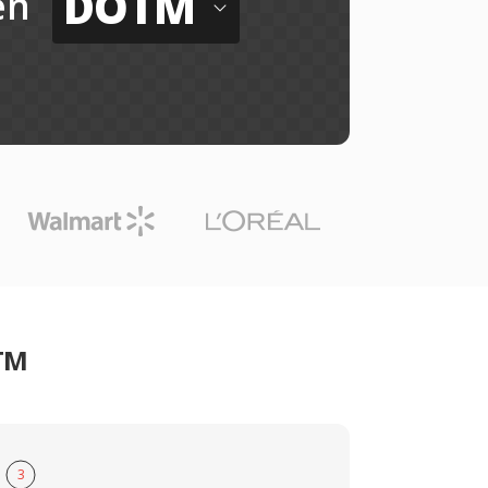
DOTM
ến
OTM
3