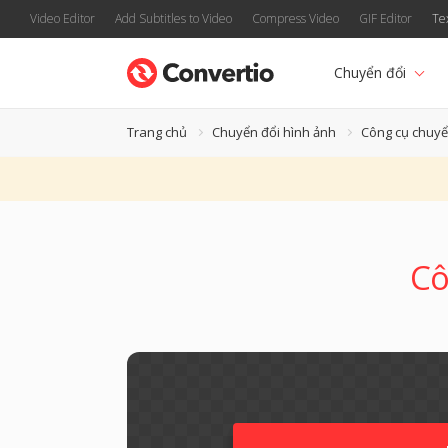
Video Editor
Add Subtitles to Video
Compress Video
GIF Editor
Te
Chuyển đổi
Trang chủ
Chuyển đổi hình ảnh
Công cụ chuyể
Cô