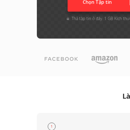
Chọn Tập tin
Thả tập tin ở đây. 1 GB Kích thư
Là
1