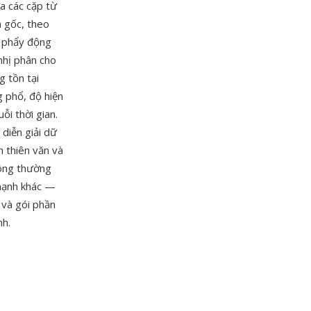
a các cặp từ
n gốc, theo
u phẩy động
 nhị phân cho
g tồn tại
g phổ, độ hiện
i thời gian.
 diễn giải dữ
h thiên văn và
hông thường
 mạnh khác —
 và gói phần
nh.