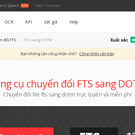
xt to Speech
Video Translator
OCR
API
Vật giá
Help
Xuất sắc
n đổi FTS
FTS sang DOTM
Bạn không cần công nhận chữ?
Công nhận văn bản
ng cụ chuyển đổi FTS sang D
Chuyển đổi file fts sang dotm trực tuyến và miễn phí