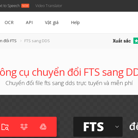
xt to Speech
Video Translator
OCR
API
Vật giá
Help
Xuất sắc
n đổi FTS
FTS sang DDS
ông cụ chuyển đổi FTS sang D
Chuyển đổi file fts sang dds trực tuyến và miễn phí
FTS
đ