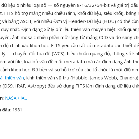
i dữ liệu ở nhiều loại số — số nguyên 8/16/32/64-bit và giá trị dấ
. FITS hỗ trợ mảng nhiều chiều (ảnh, khối dữ liệu, siêu khối), bảng
g và bảng ASCII, với nhiều Đơn vị Header/Dữ liệu (HDU) có thể cùn
 duy nhất. Định dạng xử lý dữ liệu thiên văn chuyên biệt: khối quan
tuyến, ảnh mosaic nhiều phần mở rộng từ mảng CCD và đo sáng chuỗ
 độ chính xác khoa học: FITS yêu cầu tất cả metadata cần thiết để
t lý — chuyển đổi tọa độ (WCS), hiệu chuẩn quang độ, thông số kín
 kèm với file, loại bỏ vấn đề mất metadata mà các định dạng ảnh t
 cảnh khoa học. Độ bền và sự hỗ trợ của các tổ chức là một điểm
ài thiên văn
, kính thiên văn vũ trụ (Hubble, James Webb, Chandra)
 (DS9, IRAF, Astropy) đều sử dụng FITS làm định dạng dữ liệu chí
ển
:
NASA / IAU
n đầu
: 1981