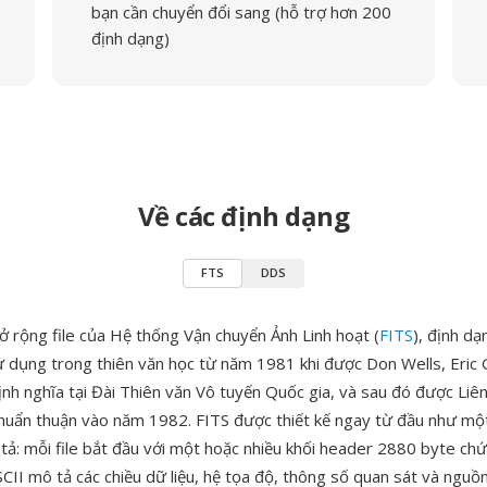
bạn cần chuyển đổi sang (hỗ trợ hơn 200
định dạng)
Về các định dạng
FTS
DDS
ở rộng file của Hệ thống Vận chuyển Ảnh Linh hoạt (
FITS
), định dạ
 dụng trong thiên văn học từ năm 1981 khi được Don Wells, Eric 
ịnh nghĩa tại Đài Thiên văn Vô tuyến Quốc gia, và sau đó được Liê
huẩn thuận vào năm 1982. FITS được thiết kế ngay từ đầu như mộ
 tả: mỗi file bắt đầu với một hoặc nhiều khối header 2880 byte chứ
SCII mô tả các chiều dữ liệu, hệ tọa độ, thông số quan sát và nguồ