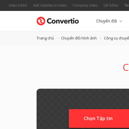
Video Editor
Add Subtitles to Video
Compress Video
GIF Editor
Te
Chuyển đổi
Trang chủ
Chuyển đổi hình ảnh
Công cụ chuyể
C
Chọn Tập tin