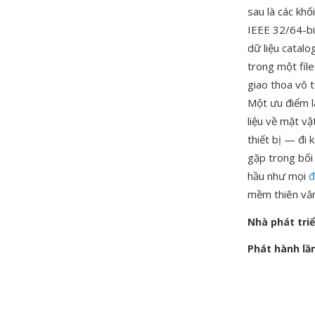
sau là các khố
IEEE 32/64-bit
dữ liệu catalo
trong một file
giao thoa vô 
Một ưu điểm là
liệu về mặt vậ
thiết bị — đi
gặp trong bối
hầu như mọi
đ
mềm thiên văn
Nhà phát tri
Phát hành lầ