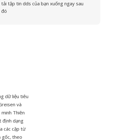
tải tập tin dds của bạn xuống ngay sau
đó
ng dữ liệu tiêu
Greisen và
n minh Thiên
t định dạng
a các cặp từ
n gốc, theo