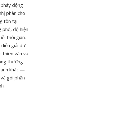
u phẩy động
 nhị phân cho
g tồn tại
g phổ, độ hiện
i thời gian.
 diễn giải dữ
h thiên văn và
hông thường
 mạnh khác —
 và gói phần
nh.