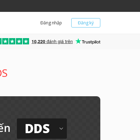
Đăng nhập
Đăng ký
10,220
đánh giá trên
DS
DDS
ến