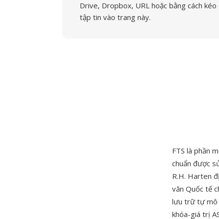
Drive, Dropbox, URL hoặc bằng cách kéo
tập tin vào trang này.
FTS là phần m
chuẩn được sử
R.H. Harten đ
văn Quốc tế c
lưu trữ tự mô
khóa-giá trị A