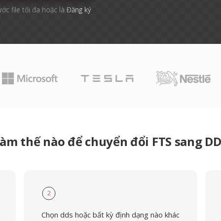
ước file tối đa hoặc là
Đăng ký
àm thế nào để chuyển đổi FTS sang D
2
Chọn dds hoặc bất kỳ định dạng nào khác