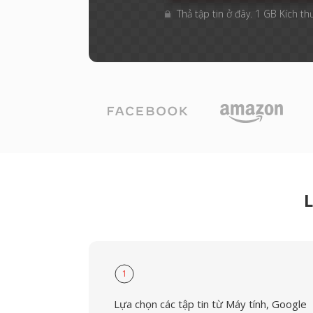
Thả tập tin ở đây. 1 GB Kích th
L
1
Lựa chọn các tập tin từ Máy tính, Google