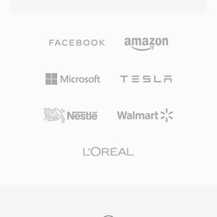
mắt năm 2006. Tệp M2TS bọc nội dung trong
một cấu trúc cho phép tìm kiếm nhanh và tải
các gói MPEG-2 transport stream với tiêu đề
xuống liên tục hiệu quả. Bộ chứa hỗ trợ siêu dữ
dấu thời gian 4 byte bổ sung được thêm vào
liệu nhúng với các điểm gợi ý, cho phép các
trước mỗi gói 188 byte, tạo ra các gói 192 byte
tính năng tương tác như điều hướng chương và
cho phép đồng bộ thời gian chính xác hơn và
sự kiện đồng bộ thời gian. FLV đã biến video
khôi phục lỗi trong quá trình phát lại đĩa quang.
trực tuyến từ một trải nghiệm ngách không
Cấu trúc gói mở rộng này giúp duy trì đồng bộ
đáng tin cậy thành một phương tiện truyền
khi xử lý tốc độ đọc thay đổi vốn có của
thông chính thống, định hình lại căn bản giải trí,
phương tiện đĩa. M2TS hỗ trợ các codec video
giáo dục và truyền thông trên internet. Mặc dù
Blu-ray chính bao gồm H.264/AVC, MPEG-2 và
video HTML5 và các codec hiện đại đã thay thế
VC-1, cùng với các định dạng âm thanh như
truyền tải dựa trên Flash, tệp FLV vẫn còn
Dolby TrueHD, DTS-HD Master Audio và LPCM
trong vô số kho lưu trữ và hệ thống cũ.
cho âm thanh vòm không mất dữ liệu. Bộ chứa
cũng được sử dụng bởi máy quay AVCHD để
ghi hình độ nét cao, khiến nó phổ biến trong cả
quy trình phát lại đĩa tiêu dùng và sản xuất