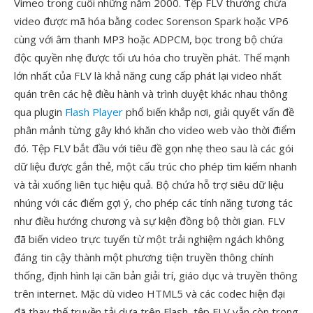
Vimeo trong cuối những năm 2000. Tệp FLV thường chứa
video được mã hóa bằng codec Sorenson Spark hoặc VP6
cùng với âm thanh MP3 hoặc ADPCM, bọc trong bộ chứa
độc quyền nhẹ được tối ưu hóa cho truyền phát. Thế mạnh
lớn nhất của FLV là khả năng cung cấp phát lại video nhất
quán trên các hệ điều hành và trình duyệt khác nhau thông
qua plugin
Flash Player
phổ biến khắp nơi, giải quyết vấn đề
phân mảnh từng gây khó khăn cho video web vào thời điểm
đó. Tệp FLV bắt đầu với tiêu đề gọn nhẹ theo sau là các gói
dữ liệu được gắn thẻ, một cấu trúc cho phép tìm kiếm nhanh
và tải xuống liên tục hiệu quả. Bộ chứa hỗ trợ siêu dữ liệu
nhúng với các điểm gợi ý, cho phép các tính năng tương tác
như điều hướng chương và sự kiện đồng bộ thời gian. FLV
đã biến video trực tuyến từ một trải nghiệm ngách không
đáng tin cậy thành một phương tiện truyền thông chính
thống, định hình lại căn bản giải trí, giáo dục và truyền thông
trên internet. Mặc dù video HTML5 và các codec hiện đại
đã thay thế truyền tải dựa trên Flash, tệp FLV vẫn còn trong