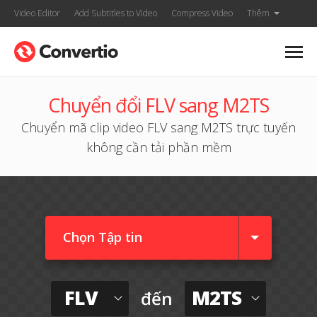
Video Editor
Add Subtitles to Video
Compress Video
Thêm
Chuyển đổi FLV sang M2TS
Chuyển mã clip video FLV sang M2TS trực tuyến
không cần tải phần mềm
Chọn Tập tin
FLV
M2TS
đến