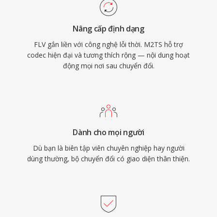
video. Tệp M2TS bảo tồn đánh dấu chương,
luồng phụ đề và dữ liệu menu tương tác trong
Nâng cấp định dạng
transport stream. Cơ chế đồng bộ đáng tin cậy
FLV gắn liền với công nghệ lỗi thời. M2TS hỗ trợ
và hỗ trợ codec chất lượng cao khiến M2TS
codec hiện đại và tương thích rộng — nội dung hoạt
phù hợp cho việc lưu trữ nội dung độ nét cao
động mọi nơi sau chuyển đổi.
cần bảo tồn toàn bộ chất lượng gốc.
Dành cho mọi người
Dù bạn là biên tập viên chuyên nghiệp hay người
dùng thường, bộ chuyển đổi có giao diện thân thiện.