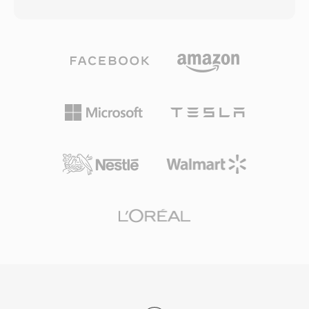
แพ็กเก็ต MPEG-2 transport stream พร้อม header
รองรับเมตาดาต้าแบบฝังตัวพร้อมจุดสัญญาณ ทำให้
ประทับเวลา 4 ไบต์เพิ่มเติมที่นำหน้าแพ็กเก็ตขนาด
สามารถใช้ฟีเจอร์โต้ตอบ เช่น การนำทางบท และ
188 ไบต์แต่ละแพ็กเก็ต ส่งผลให้ได้แพ็กเก็ตขนาด
เหตุการณ์แบบกำหนดเวลาได้ FLV เปลี่ยนวิดีโอ
192 ไบต์ที่ช่วยให้กำหนดเวลาได้แม่นยำขึ้นและกู้
ออนไลน์จากประสบการณ์เฉพาะกลุ่มที่ไม่น่าเชื่อถือ
คืนข้อผิดพลาดได้ดีขึ้นระหว่างการเล่นจากแผ่น
ให้กลายเป็นสื่อกระแสหลัก เปลี่ยนโฉมความบันเทิง
ออปติคัล โครงสร้างแพ็กเก็ตที่ขยายนี้ช่วยรักษาการ
การศึกษา และการสื่อสารบนอินเทอร์เน็ตอย่างถอน
ซิงโครไนซ์เมื่อต้องจัดการกับความเร็วในการอ่านที่
รากถอนโคน แม้ว่าวิดีโอ HTML5 และตัวแปลง
ผันแปรซึ่งเป็นลักษณะเฉพาะของสื่อแบบแผ่น
สัญญาณสมัยใหม่จะมาแทนที่การส่งผ่าน Flash แต่
M2TS รองรับตัวแปลงสัญญาณวิดีโอหลักของ Blu-
ไฟล์ FLV ยังคงอยู่ในคลังเก็บถาวรและระบบเก่า
ray ได้แก่ H.264/AVC, MPEG-2 และ VC-1 ควบคู่
จำนวนนับไม่ถ้วน
กับรูปแบบเสียง เช่น Dolby TrueHD, DTS-HD
Master Audio และ LPCM สำหรับเสียงเซอร์ราวด์
แบบ lossless คอนเทนเนอร์ยังถูกใช้โดยกล้องวิดีโอ
AVCHD สำหรับบันทึกฟุตเทจความละเอียดสูง ทำให้
พบเห็นได้ทั่วไปทั้งในการเล่นแผ่นสำหรับผู้บริโภค
และขั้นตอนการผลิตวิดีโอ ไฟล์ M2TS รักษาตัวบ่งชี้