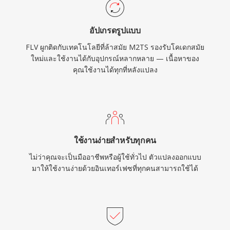
บท สตรีมคำบรรยาย และข้อมูลเมนูแบบโต้ตอบ
ภายใน transport stream กลไกการซิงโครไนซ์ที่
อัปเกรดรูปแบบ
น่าเชื่อถือและการรองรับตัวแปลงสัญญาณคุณภาพ
FLV ผูกติดกับเทคโนโลยีที่ล้าสมัย M2TS รองรับโคเดกสมัย
สูงทำให้ M2TS เหมาะอย่างยิ่งสำหรับการเก็บถาวร
ใหม่และใช้งานได้กับอุปกรณ์หลากหลาย — เนื้อหาของ
เนื้อหาความละเอียดสูงที่ต้องการรักษาคุณภาพ
คุณใช้งานได้ทุกที่หลังแปลง
ต้นฉบับอย่างครบถ้วน
ใช้งานง่ายสำหรับทุกคน
ไม่ว่าคุณจะเป็นมืออาชีพหรือผู้ใช้ทั่วไป ตัวแปลงออกแบบ
มาให้ใช้งานง่ายด้วยอินเทอร์เฟซที่ทุกคนสามารถใช้ได้