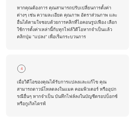
หากคุณต้องการ คุณสามารถปรับเปลี่ยนการตั้งค่า
ต่างๆ เช่น ความละเอียด คุณภาพ อัตราส่วนภาพ และ
อื่นได้ตามใจชอบด้วยการคลิกที่ไอคอนรูปเฟือง เลือก
ใช้การตั้งค่าเหล่านี้กับทุกไฟล์วิดีโอหากจำเป็นแล้ว
คลิกปุ่ม "แปลง" เพื่อเริ่มกระบวนการ
4
เมื่อวิดีโอของคุณได้รับการแปลงและแก้ไข คุณ
สามารถดาวน์โหลดลงในแมค คอมพิวเตอร์ หรืออุปก
รณือื่นๆ หากจำเป็น บันทึกไฟล์ลงในบัญชีดรอปบ็อกซ์
หรือกูเกิลไดรฟ์