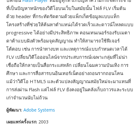
ปลั๊กอิน
Flash Player
ที่มีอยู่ทุกที่ แก้ปัญหาความกระจัดกระจาย
ที่เป็นปัญหาหนักของวิดีโอบนเว็บในสมัยนั้น ไฟล์ FLV เริ่มต้น
ด้วย header ที่กระทัดรัดตามด้วยแพ็กเก็ตข้อมูลแบบแท็ก
โครงสร้างที่ช่วยให้ค้นหาตำแหน่งได้รวดเร็วและดาวน์โหลดแบบ
progressive ได้อย่างมีประสิทธิภาพ คอนเทนเนอร์รองรับเมตา
ดาต้าแบบฝังตัวพร้อมจุดสัญญาณ ทำให้สามารถใช้ฟีเจอร์
โต้ตอบ เช่น การนำทางบท และเหตุการณ์แบบกำหนดเวลาได้
FLV เปลี่ยนวิดีโอออนไลน์จากประสบการณ์เฉพาะกลุ่มที่ไม่น่า
เชื่อถือให้กลายเป็นสื่อกระแสหลัก เปลี่ยนโฉมความบันเทิง การ
ศึกษา และการสื่อสารบนอินเทอร์เน็ตอย่างถอนรากถอนโคน
แม้ว่าวิดีโอ HTML5 และตัวแปลงสัญญาณสมัยใหม่จะมาแทนที่
การส่งผ่าน Flash แต่ไฟล์ FLV ยังคงอยู่ในคลังเก็บถาวรและระบบ
เก่าจำนวนนับไม่ถ้วน
ผู้พัฒนา
:
Adobe Systems
เผยแพร่ครั้งแรก
: 2003