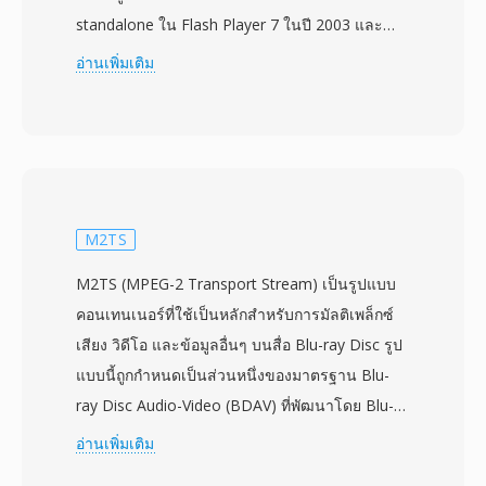
standalone ใน Flash Player 7 ในปี 2003 และ
กลายเป็นรูปแบบวิดีโอที่ครองตลาดบนเว็บอย่าง
อ่านเพิ่มเติม
รวดเร็ว ขับเคลื่อนแพลตฟอร์มอย่าง YouTube,
Hulu และ Vimeo ในช่วงปลายทศวรรษ 2000 ไฟล์
FLV มักมีวิดีโอที่เข้ารหัสด้วยตัวแปลงสัญญาณ
Sorenson Spark หรือ VP6 ควบคู่กับเสียง MP3 หรือ
ADPCM ห่อในคอนเทนเนอร์เฉพาะที่ปรับให้เหมาะ
กับการสตรีม จุดแข็งหลักของ FLV คือความสามารถ
M2TS
ในการส่งวิดีโอที่เล่นได้อย่างสม่ำเสมอข้ามระบบ
M2TS (MPEG-2 Transport Stream) เป็นรูปแบบ
ปฏิบัติการและเบราว์เซอร์ต่างๆ ผ่านปลั๊กอิน Flash
คอนเทนเนอร์ที่ใช้เป็นหลักสำหรับการมัลติเพล็กซ์
Player ที่มีอยู่ทุกที่ แก้ปัญหาความกระจัดกระจายที่
เสียง วิดีโอ และข้อมูลอื่นๆ บนสื่อ Blu-ray Disc รูป
เป็นปัญหาหนักของวิดีโอบนเว็บในสมัยนั้น ไฟล์
แบบนี้ถูกกำหนดเป็นส่วนหนึ่งของมาตรฐาน Blu-
FLV เริ่มต้นด้วย header ที่กระทัดรัดตามด้วยแพ็ก
ray Disc Audio-Video (BDAV) ที่พัฒนาโดย Blu-
เก็ตข้อมูลแบบแท็ก โครงสร้างที่ช่วยให้ค้นหา
ray Disc Association โดยผลิตภัณฑ์ Blu-ray เชิง
อ่านเพิ่มเติม
ตำแหน่งได้รวดเร็วและดาวน์โหลดแบบ
พาณิชย์เปิดตัวในปี 2006 ไฟล์ M2TS ห่อเนื้อหาใน
progressive ได้อย่างมีประสิทธิภาพ คอนเทนเนอร์