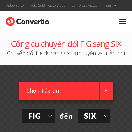
Video Editor
Add Subtitles to Video
Compress Video
Thêm
Công cụ chuyển đổi FIG sang SIX
Chuyển đổi file fig sang six trực tuyến và miễn phí
Chọn Tập tin
FIG
SIX
đến