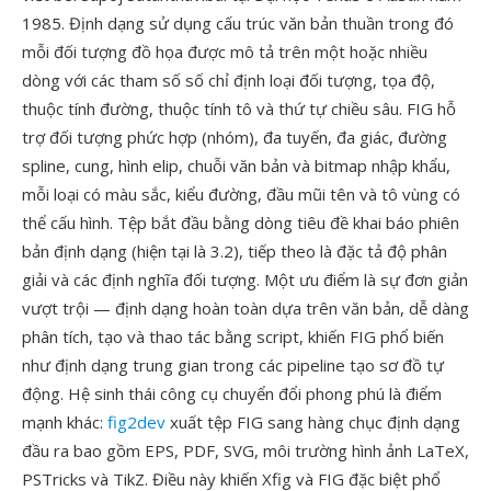
1985. Định dạng sử dụng cấu trúc văn bản thuần trong đó
mỗi đối tượng đồ họa được mô tả trên một hoặc nhiều
dòng với các tham số số chỉ định loại đối tượng, tọa độ,
thuộc tính đường, thuộc tính tô và thứ tự chiều sâu. FIG hỗ
trợ đối tượng phức hợp (nhóm), đa tuyến, đa giác, đường
spline, cung, hình elip, chuỗi văn bản và bitmap nhập khẩu,
mỗi loại có màu sắc, kiểu đường, đầu mũi tên và tô vùng có
thể cấu hình. Tệp bắt đầu bằng dòng tiêu đề khai báo phiên
bản định dạng (hiện tại là 3.2), tiếp theo là đặc tả độ phân
giải và các định nghĩa đối tượng. Một ưu điểm là sự đơn giản
vượt trội — định dạng hoàn toàn dựa trên văn bản, dễ dàng
phân tích, tạo và thao tác bằng script, khiến FIG phổ biến
như định dạng trung gian trong các pipeline tạo sơ đồ tự
động. Hệ sinh thái công cụ chuyển đổi phong phú là điểm
mạnh khác:
fig2dev
xuất tệp FIG sang hàng chục định dạng
đầu ra bao gồm EPS, PDF, SVG, môi trường hình ảnh LaTeX,
PSTricks và TikZ. Điều này khiến Xfig và FIG đặc biệt phổ