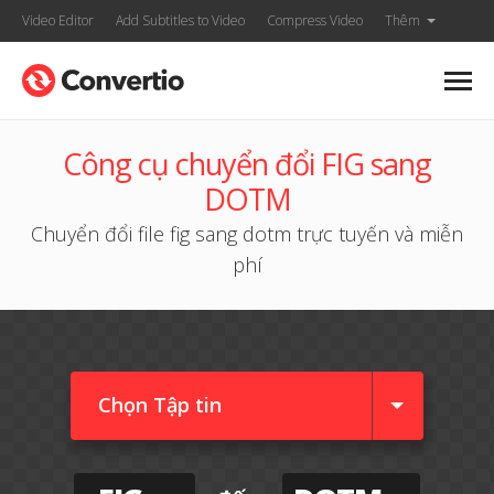
Video Editor
Add Subtitles to Video
Compress Video
Thêm
Công cụ chuyển đổi FIG sang
DOTM
Chuyển đổi file fig sang dotm trực tuyến và miễn
phí
Chọn Tập tin