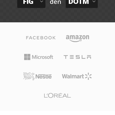
FIG
DOTM
đến