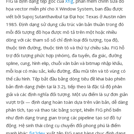
FIG là định dạng tệp gốc của
Xfig
, phần mềm chỉnh sửa đồ
họa vector miễn phí cho X Window System, ban đầu được
viết bởi Supoj Sutanthavibul tại Đại học Texas ở Austin năm
1985. Định dạng sử dụng cấu trúc văn bản thuần trong đó
mỗi đối tượng đồ họa được mô tả trên một hoặc nhiều
dòng với các tham số số chỉ định loại đối tượng, tọa độ,
thuộc tính đường, thuộc tính tô và thứ tự chiều sâu. FIG hỗ
trợ đối tượng phức hợp (nhóm), đa tuyến, đa giác, đường
spline, cung, hình elip, chuỗi văn bản và bitmap nhập khẩu,
mỗi loại có màu sắc, kiểu đường, đầu mũi tên và tô vùng có
thể cấu hình. Tệp bắt đầu bằng dòng tiêu đề khai báo phiên
bản định dạng (hiện tại là 3.2), tiếp theo là đặc tả độ phân
giải và các định nghĩa đối tượng. Một ưu điểm là sự đơn giản
vượt trội — định dạng hoàn toàn dựa trên văn bản, dễ dàng
phân tích, tạo và thao tác bằng script, khiến FIG phổ biến
như định dạng trung gian trong các pipeline tạo sơ đồ tự
động. Hệ sinh thái công cụ chuyển đổi phong phú là điểm
mạnh khác:
fig2dev
xuất tệp FIG sang hàng chục định dạng