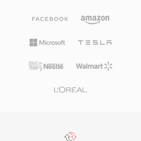
bước ngoặt khi mà một bài hát ba phút có thể
mạnh mẽ che giấu các trục trặc nhỏ trên đĩa
mất 30 phút để truyền. Định dạng đã trải qua
hoặc luồng. Với bất kỳ ai làm việc với nội dung
nhiều thế hệ codec: các phiên bản đầu sử dụng
âm thanh vòm cho phương tiện vật lý hoặc
codec giọng nói tốc độ bit thấp cho modem
phát trực tuyến cao cấp, DTS cung cấp con
14,4 kbps, trong khi các phiên bản sau
đường đã được chứng minh từ phòng thu đến
(RealAudio 10, dựa trên AAC) mang lại chất
phòng khách.
lượng gần CD. Các tệp RA hỗ trợ mã hóa tốc
độ bit cố định và thay đổi, phát trực tuyến thích
ứng đa tốc độ bit, và thuật toán bộ đệm được
thiết kế để giảm thiểu gián đoạn phát lại trên
kết nối không ổn định. Ở đỉnh cao, RealPlayer
được cài đặt trên hàng trăm triệu PC, và các
đài phát thanh như BBC và NPR dựa vào
RealAudio cho luồng phát trực tuyến. Một đóng
góp kỹ thuật lâu dài là khái niệm phát trực
tuyến tốc độ bit thích ứng, ảnh hưởng đến các