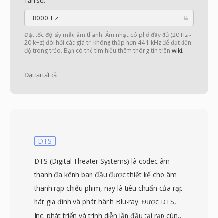
Tần số:
8000 Hz
Đặt tốc độ lấy mẫu âm thanh. Âm nhạc có phổ đầy đủ (20 Hz -
20 kHz) đòi hỏi các giá trị không thấp hơn 44.1 kHz để đạt đến
độ trong trẻo. Bạn có thể tìm hiểu thêm thông tin trên
wiki
.
Đặt lại tất cả
DTS
DTS (Digital Theater Systems) là codec âm
thanh đa kênh ban đầu được thiết kế cho âm
thanh rạp chiếu phim, nay là tiêu chuẩn của rạp
hát gia đình và phát hành Blu-ray. Được DTS,
Inc. phát triển và trình diễn lần đầu tại rạp cùng