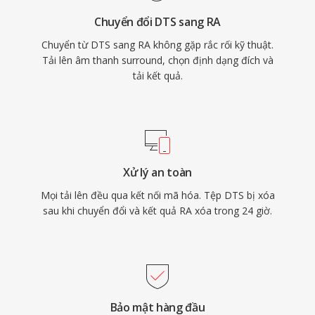
tiêu chuẩn sau này như HLS và DASH. Dù đã bị
Chuyển đổi DTS sang RA
các codec hiện đại thay thế, kho lưu trữ khổng
Chuyển từ DTS sang RA không gặp rắc rối kỹ thuật.
lồ nội dung RA từ thời kỳ đầu radio web vẫn tồn
Tải lên âm thanh surround, chọn định dạng đích và
tại và cần chuyển đổi để phát lại trên thiết bị
tải kết quả.
hiện tại.
Xử lý an toàn
Mọi tải lên đều qua kết nối mã hóa. Tệp DTS bị xóa
sau khi chuyển đổi và kết quả RA xóa trong 24 giờ.
Bảo mật hàng đầu