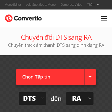
Video Editor
Add Subtitles to Video
Compress Video
Thêm
Chuyển đổi DTS sang RA
Chuyển track âm thanh DTS sang định dạng RA
Chọn Tập tin
DTS
RA
đến