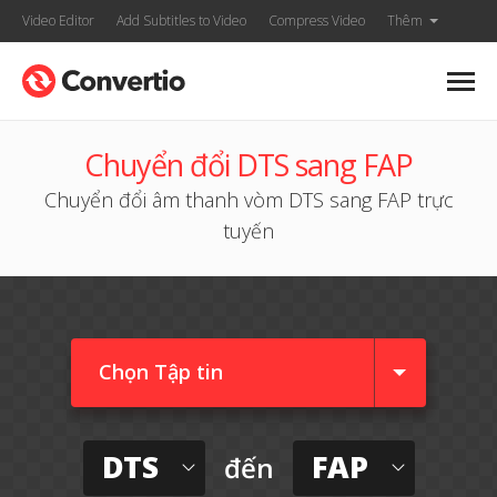
Video Editor
Add Subtitles to Video
Compress Video
Thêm
Chuyển đổi DTS sang FAP
Chuyển đổi âm thanh vòm DTS sang FAP trực
tuyến
Chọn Tập tin
DTS
FAP
đến