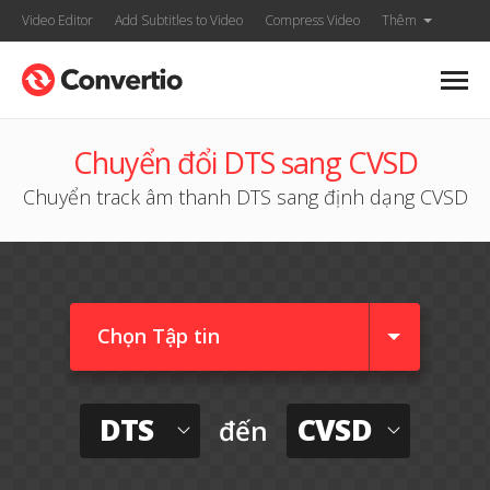
Video Editor
Add Subtitles to Video
Compress Video
Thêm
Chuyển đổi DTS sang CVSD
Chuyển track âm thanh DTS sang định dạng CVSD
Chọn Tập tin
DTS
CVSD
đến