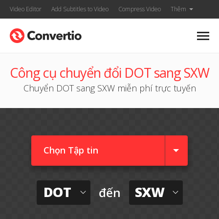
Video Editor
Add Subtitles to Video
Compress Video
Thêm
Công cụ chuyển đổi DOT sang SXW
Chuyển DOT sang SXW miễn phí trực tuyến
Chọn Tập tin
DOT
SXW
đến