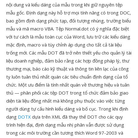
nội dung và kiểu dáng của mẫu trong khi giữ nguyên tệp
mẫu gốc. Định dạng này hỗ trợ mọi tính năng có trong DOC,
bao gồm định dạng phức tạp, đối tượng nhúng, trường biểu
mẫu và mã macro VBA. Tệp Normal.dot có ý nghĩa đặc biệt
với tư cách là mẫu toàn cục của Word, lưu trữ các kiểu dáng
mặc định, macro và tùy chỉnh áp dụng cho tất cả tài liệu
trống mới. Các mẫu DOT đã trở nên thiết yếu cho quản lý tài
liệu doanh nghiệp, đảm bảo rằng các hợp đồng pháp lý, thư
thương mại, báo cáo kỹ thuật và thông tin liên lạc của công
ty luôn tuân thủ nhất quán các tiêu chuẩn định dạng của tổ
chức. Một ưu điểm là tính nhất quán về thương hiệu và tuân
thủ — phân phối các tệp DOT trong tổ chức đảm bảo giao
diện tài liệu đồng nhất mà không phụ thuộc vào việc từng
người dùng tự cấu hình kiểu dáng và bố cục. Trong khi định
dạng
DOTX
dựa trên XML đã thay thế DOT cho các quy
trình hiện đại, định dạng mẫu nhị phân vẫn được sử dụng
trong các môi trường cần tương thích Word 97-2003 và