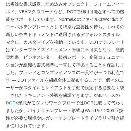
は複雑な書式設定、埋め込みオブジェクト、フォームフィー
ルド、VBAマクロコードなど、DOCで利用可能なすべての機
能をサポートしています。Normal.dotファイルはWordのグ
ローバルテンプレートとして特別な重要性を持ち、すべての
新しい空白ドキュメントに適用されるデフォルトスタイル、
マクロ、カスタマイズを格納しています。DOTテンプレート
はエンタープライズドキュメント管理に不可欠となり、法的
契約書、ビジネスレター、技術レポート、企業コミュニケー
ションが組織の書式標準に一貫して準拠することを保証しま
した。ブランドとコンプライアンスの一貫性が一つの利点で
す — DOTファイルを組織全体に配布することで、個々のユ
ーザーがスタイルとレイアウトを手動で設定する必要なく統
一されたドキュメント外観を保証できます。XMLベースの
DOTX
形式がモダンなワークフローではDOTに取って代わり
ましたが、バイナリテンプレート形式はWord 97-2003互換
性が必要な環境やレガシーテンプレートライブラリで引き続
き使用されています。