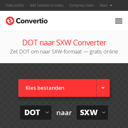
Video Editor
Add Subtitles to Video
Compress Video
Meer
DOT naar SXW Converter
Zet DOT om naar SXW-formaat — gratis online
Kies bestanden
DOT
SXW
naar