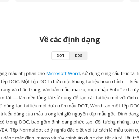
Về các định dạng
DOT
DDS
dạng mẫu nhị phân cho
Microsoft Word
, sử dụng cùng cấu trúc tài l
tệp DOC. Một tệp DOT chứa một khung tài liệu hoàn chỉnh — kiểu
u trang và chân trang, văn bản mẫu, macro, mục nhập AutoText, tùy
m tắt — làm nền tảng tái sử dụng để tạo các tài liệu mới với định
ời dùng tạo tài liệu mới dựa trên mẫu DOT, Word tạo một tệp DO
và kiểu dáng của mẫu trong khi giữ nguyên tệp mẫu gốc. Định dạng
 có trong DOC, bao gồm định dạng phức tạp, đối tượng nhúng, tr
BA. Tệp Normal.dot có ý nghĩa đặc biệt với tư cách là mẫu toàn c
ểu dáng mặc định, macro và tùy chỉnh áp dụng cho tất cả tài liệu tr