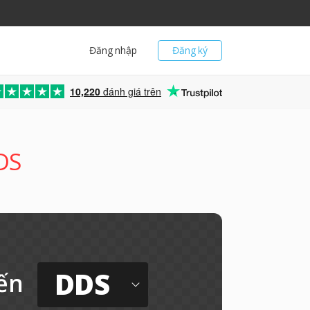
Đăng nhập
Đăng ký
10,220
đánh giá trên
DS
DDS
ến