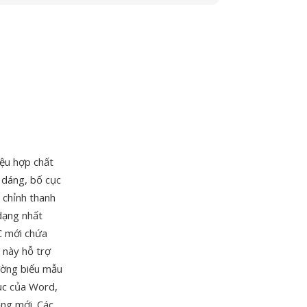
iệu hợp chất
 dáng, bố cục
 chỉnh thanh
 dạng nhất
C mới chứa
 này hỗ trợ
ường biểu mẫu
ục của Word,
ống mới. Các