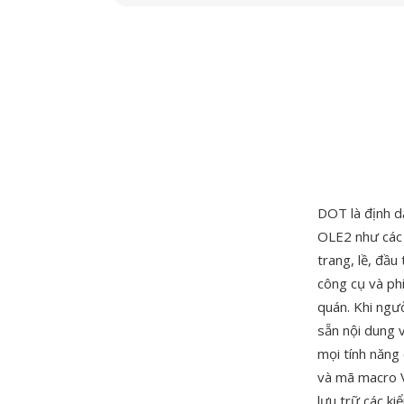
DOT là định 
OLE2 như các 
trang, lề, đầ
công cụ và phí
quán. Khi ngư
sẵn nội dung 
mọi tính năng
và mã macro V
lưu trữ các ki