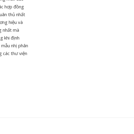
các hợp đồng
tuân thủ nhất
ương hiệu và
ng nhất mà
g khi định
g mẫu nhị phân
 các thư viện