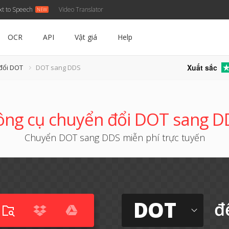
xt to Speech
Video Translator
OCR
API
Vật giá
Help
Xuất sắc
đổi DOT
DOT sang DDS
ông cụ chuyển đổi DOT sang D
Chuyển DOT sang DDS miễn phí trực tuyến
DOT
đ