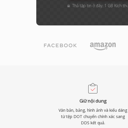
Thả tập tin ở đây. 1 GB Kích th
Giữ nội dung
Văn bản, bảng, hình ảnh và kiểu dáng
từ tệp DOT chuyển chính xác sang
DDS kết quả.