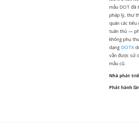
mẫu DOT đã tr
pháp lý, thư t
quán các tiêu
tuân thủ — ph
không phụ thu
dạng
DOTX
dự
vẫn được sử d
mẫu cũ.
Nhà phát tri
Phát hành lầ