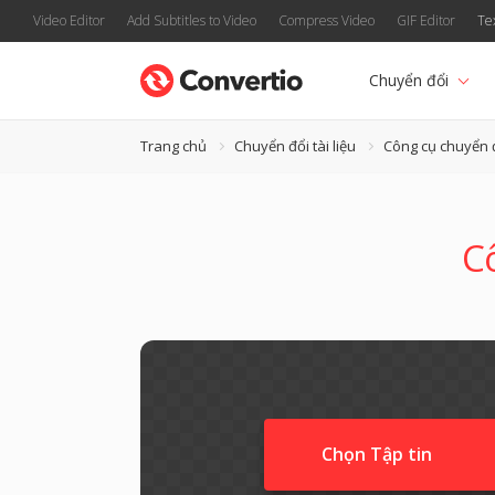
Video Editor
Add Subtitles to Video
Compress Video
GIF Editor
Te
Chuyển đổi
Trang chủ
Chuyển đổi tài liệu
Công cụ chuyển 
C
Chọn Tập tin