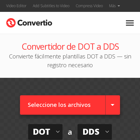
Video Editor
Add Subtitles to Video
Compress Video
Más
Convertidor de DOT a DDS
Convierte fácilmente plantillas DOT a DDS — sin
registro necesario
Seleccione los archivos
DOT
DDS
a