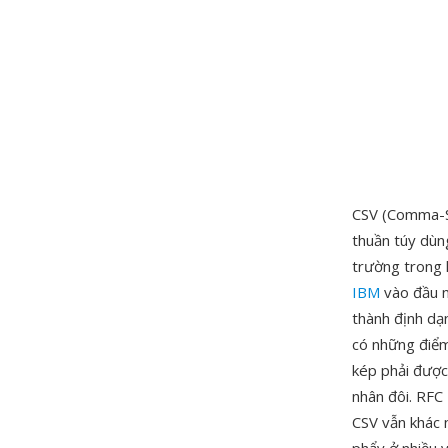
CSV (Comma-Se
thuần túy dùn
trường trong 
IBM
vào đầu n
thành định dạn
có những điểm
kép phải được
nhân đôi. RFC
CSV vẫn khác 