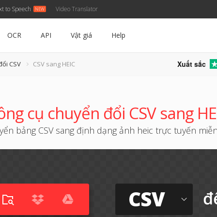
xt to Speech
Video Translator
OCR
API
Vật giá
Help
Xuất sắc
đổi CSV
CSV sang HEIC
ông cụ chuyển đổi CSV sang HE
yển bảng CSV sang định dạng ảnh heic trực tuyến miễn
CSV
đ