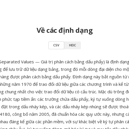
Về các định dạng
CSV
HEIC
parated Values — Giá trị phân cách bằng dấu phẩy) là định dạn
g để lưu trữ dữ liệu dạng bảng, trong đó mỗi dòng đại diện cho mộ
hàng được phân cách bằng dấu phẩy. Định dạng này bắt nguồn từ 
hững năm 1970 để trao đổi dữ liệu giữa các chương trình và kể từ
g chung nhất cho việc trao đổi dữ liệu có cấu trúc. Mặc dù trông đ
 phức tạp tiềm ẩn: các trường chứa dấu phẩy, ký tự xuống dòng 
 đặt trong dấu nháy kép, và các dấu nháy kép nhúng sẽ được thoá
 4180, công bố năm 2005, đã chuẩn hóa các quy ước này, nhưng các
nhau đáng kể giữa các phần mềm, với sự khác biệt về ký tự phân c