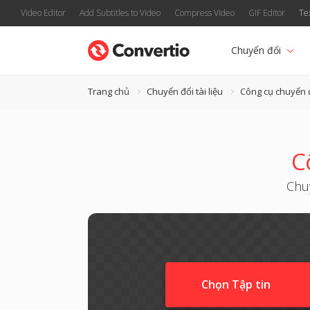
Video Editor
Add Subtitles to Video
Compress Video
GIF Editor
Te
Chuyển đổi
Trang chủ
Chuyển đổi tài liệu
Công cụ chuyển 
C
Chu
Chọn Tập tin