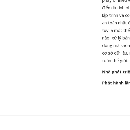
phẩy ở nhiều 
điểm là tính 
lập trình và c
an toàn nhất đ
túy là một thế
nào, xử lý bằ
dòng mà không
cơ sở dữ liệu,
toàn thế giới.
Nhà phát tri
Phát hành lầ