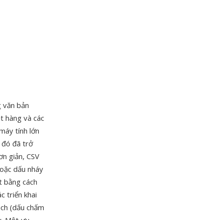
g văn bản
t hàng và các
máy tính lớn
 đó đã trở
ơn giản, CSV
hoặc dấu nháy
t bằng cách
 triển khai
ách (dấu chấm