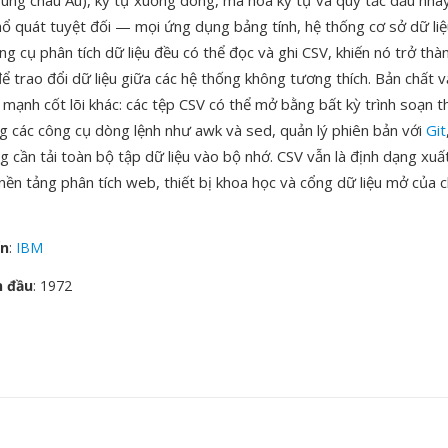
vùng châu Âu), ký tự xuống dòng, mã hóa ký tự và quy tắc dấu nhá
phổ quát tuyệt đối — mọi ứng dụng bảng tính, hệ thống cơ sở dữ li
ông cụ phân tích dữ liệu đều có thể đọc và ghi CSV, khiến nó trở th
ể trao đổi dữ liệu giữa các hệ thống không tương thích. Bản chất 
 mạnh cốt lõi khác: các tệp CSV có thể mở bằng bất kỳ trình soạn 
ng các công cụ dòng lệnh như awk và sed, quản lý phiên bản với
Git
 cần tải toàn bộ tập dữ liệu vào bộ nhớ. CSV vẫn là định dạng xuấ
 nền tảng phân tích web, thiết bị khoa học và cổng dữ liệu mở của 
ển
:
IBM
n đầu
: 1972