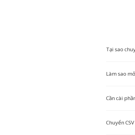
Tại sao chu
Làm sao mở
Cần cài ph
Chuyển CSV 