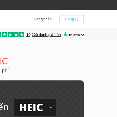
Đăng nhập
Đăng ký
10,220
đánh giá trên
IC
 phí
HEIC
ến