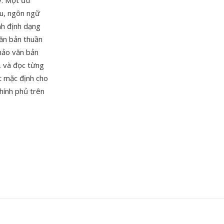
y. Một ưu
ệu, ngôn ngữ
ành định dạng
văn bản thuần
thảo văn bản
, và đọc từng
t mặc định cho
chính phủ trên