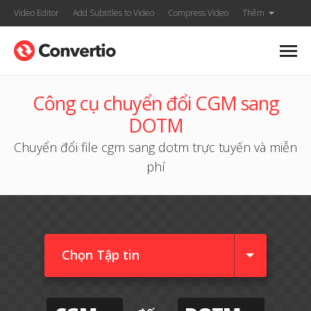
Video Editor
Add Subtitles to Video
Compress Video
Thêm
Công cụ chuyển đổi CGM sang
DOTM
Chuyển đổi file cgm sang dotm trực tuyến và miễn
phí
Chọn Tập tin