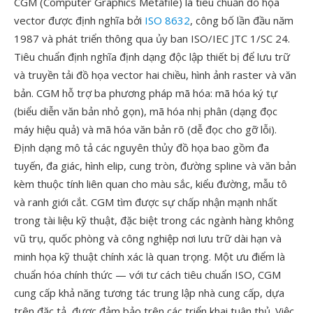
CGM (Computer Graphics Metafile) là tiêu chuẩn đồ họa
vector được định nghĩa bởi
ISO 8632
, công bố lần đầu năm
1987 và phát triển thông qua ủy ban ISO/IEC JTC 1/SC 24.
Tiêu chuẩn định nghĩa định dạng độc lập thiết bị để lưu trữ
và truyền tải đồ họa vector hai chiều, hình ảnh raster và văn
bản. CGM hỗ trợ ba phương pháp mã hóa: mã hóa ký tự
(biểu diễn văn bản nhỏ gọn), mã hóa nhị phân (dạng đọc
máy hiệu quả) và mã hóa văn bản rõ (dễ đọc cho gỡ lỗi).
Định dạng mô tả các nguyên thủy đồ họa bao gồm đa
tuyến, đa giác, hình elip, cung tròn, đường spline và văn bản
kèm thuộc tính liên quan cho màu sắc, kiểu đường, mẫu tô
và ranh giới cắt. CGM tìm được sự chấp nhận mạnh nhất
trong tài liệu kỹ thuật, đặc biệt trong các ngành hàng không
vũ trụ, quốc phòng và công nghiệp nơi lưu trữ dài hạn và
minh họa kỹ thuật chính xác là quan trọng. Một ưu điểm là
chuẩn hóa chính thức — với tư cách tiêu chuẩn ISO, CGM
cung cấp khả năng tương tác trung lập nhà cung cấp, dựa
trên đặc tả, được đảm bảo trên các triển khai tuân thủ. Việc