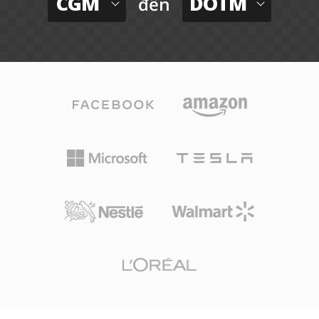
CGM
DOTM
đến