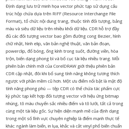
Định dạng lưu trữ minh họa vector phức tạp sử dụng cấu
trúc hộp chứa dựa trên RIFF (Resource Interchange File
Format), tổ chức nội dung trang, thuộc tính đối tượng, bảng
màu và siêu dữ liệu trên nhiều khối dữ liệu. CDR hỗ trợ đầy
đủ các đối tượng vector bao gồm đường cong Bezier, hình
chữ nhật, hình elip, văn bản nghệ thuật, văn bản đoạn,
powerclip, đổ bóng, ống kính trong suốt, đường viền, hòa
trộn, biến dạng phong bì và bố cục tài liệu nhiều trang. Mỗi
phiên bản chính mới của CorelDRAW giới thiệu phiên bản
CDR cập nhật, đôi khi bổ sung tính năng không tương thích
ngược với phần mềm cũ hơn. Một ưu điểm nổi bật là mật độ
tính năng phong phú — tệp CDR có thể chứa tác phẩm cực
kỳ phức tạp kết hợp đối tượng vector với hiệu ứng bitmap
nhúng, tô màu chuyển sắc nhiều điểm và tô lưới, tất cả trong
cùng một tài liệu gốc. Sự hiện diện mạnh mẽ của định dạng
trong một số lĩnh vực chuyên nghiệp là điểm mạnh thực tế
khác: ngành làm biển, in lụa, khắc và cắt vinyl phổ biến chuẩn