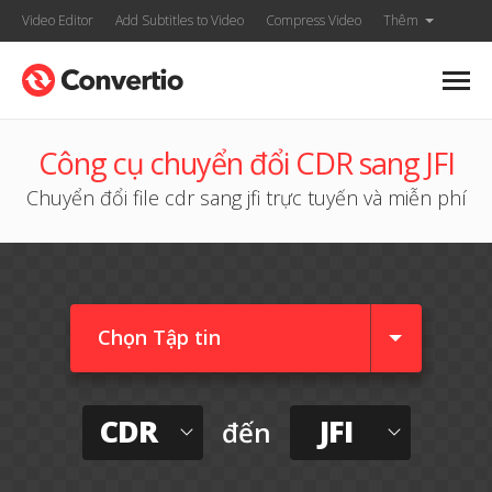
Video Editor
Add Subtitles to Video
Compress Video
Thêm
Công cụ chuyển đổi CDR sang JFI
Chuyển đổi file cdr sang jfi trực tuyến và miễn phí
Chọn Tập tin
CDR
JFI
đến