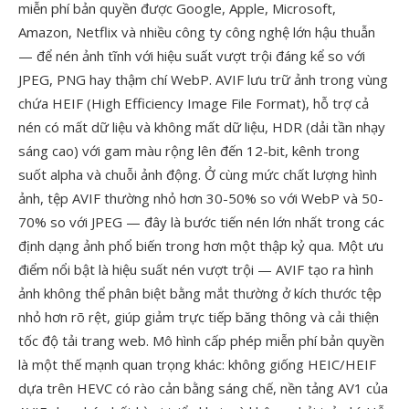
miễn phí bản quyền được Google, Apple, Microsoft,
Amazon, Netflix và nhiều công ty công nghệ lớn hậu thuẫn
— để nén ảnh tĩnh với hiệu suất vượt trội đáng kể so với
JPEG, PNG hay thậm chí WebP. AVIF lưu trữ ảnh trong vùng
chứa HEIF (High Efficiency Image File Format), hỗ trợ cả
nén có mất dữ liệu và không mất dữ liệu, HDR (dải tần nhạy
sáng cao) với gam màu rộng lên đến 12-bit, kênh trong
suốt alpha và chuỗi ảnh động. Ở cùng mức chất lượng hình
ảnh, tệp AVIF thường nhỏ hơn 30-50% so với WebP và 50-
70% so với JPEG — đây là bước tiến nén lớn nhất trong các
định dạng ảnh phổ biến trong hơn một thập kỷ qua. Một ưu
điểm nổi bật là hiệu suất nén vượt trội — AVIF tạo ra hình
ảnh không thể phân biệt bằng mắt thường ở kích thước tệp
nhỏ hơn rõ rệt, giúp giảm trực tiếp băng thông và cải thiện
tốc độ tải trang web. Mô hình cấp phép miễn phí bản quyền
là một thế mạnh quan trọng khác: không giống HEIC/HEIF
dựa trên HEVC có rào cản bằng sáng chế, nền tảng AV1 của