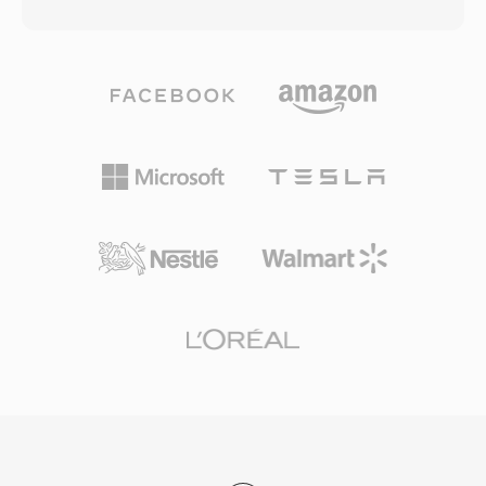
tảng như YouTube, Hulu và Vimeo trong cuối
ASF trở thành lựa chọn phổ biến cho phân phối
những năm 2000. Tệp FLV thường chứa video
nội dung thương mại trong thời kỳ đầu của
được mã hóa bằng codec Sorenson Spark
phương tiện trực tuyến. Bộ chứa xử lý nhiều
hoặc VP6 cùng với âm thanh MP3 hoặc
luồng đồng bộ, bao gồm video, âm thanh, lệnh
ADPCM, bọc trong bộ chứa độc quyền nhẹ
script và đánh dấu siêu dữ liệu. Mặc dù ASF
được tối ưu hóa cho truyền phát. Thế mạnh lớn
phần lớn đã được thay thế bởi các bộ chứa
nhất của FLV là khả năng cung cấp phát lại
hiện đại hơn trong nhiều trường hợp sử dụng,
video nhất quán trên các hệ điều hành và trình
nó vẫn phù hợp trong các hệ sinh thái phương
duyệt khác nhau thông qua plugin Flash Player
tiện Windows cũ và môi trường doanh nghiệp
phổ biến khắp nơi, giải quyết vấn đề phân
dựa vào hạ tầng Windows Media Services.
mảnh từng gây khó khăn cho video web vào
thời điểm đó. Tệp FLV bắt đầu với tiêu đề gọn
nhẹ theo sau là các gói dữ liệu được gắn thẻ,
một cấu trúc cho phép tìm kiếm nhanh và tải
xuống liên tục hiệu quả. Bộ chứa hỗ trợ siêu dữ
liệu nhúng với các điểm gợi ý, cho phép các