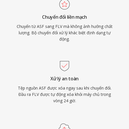
tính năng tương tác như điều hướng chương và
sự kiện đồng bộ thời gian. FLV đã biến video
Chuyển đổi liền mạch
trực tuyến từ một trải nghiệm ngách không
Chuyển từ ASF sang FLV mà không ảnh hưởng chất
đáng tin cậy thành một phương tiện truyền
lượng. Bộ chuyển đổi xử lý khác biệt định dạng tự
thông chính thống, định hình lại căn bản giải trí,
động.
giáo dục và truyền thông trên internet. Mặc dù
video HTML5 và các codec hiện đại đã thay thế
truyền tải dựa trên Flash, tệp FLV vẫn còn
trong vô số kho lưu trữ và hệ thống cũ.
Xử lý an toàn
Tệp nguồn ASF được xóa ngay sau khi chuyển đổi.
Đầu ra FLV được tự động xóa khỏi máy chủ trong
vòng 24 giờ.