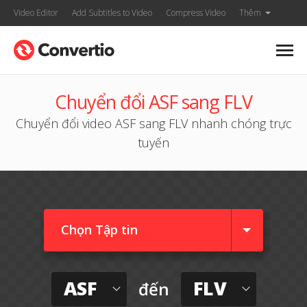
Video Editor
Add Subtitles to Video
Compress Video
Thêm
Chuyển đổi ASF sang FLV
Chuyển đổi video ASF sang FLV nhanh chóng trực
tuyến
Chọn Tập tin
ASF
FLV
đến