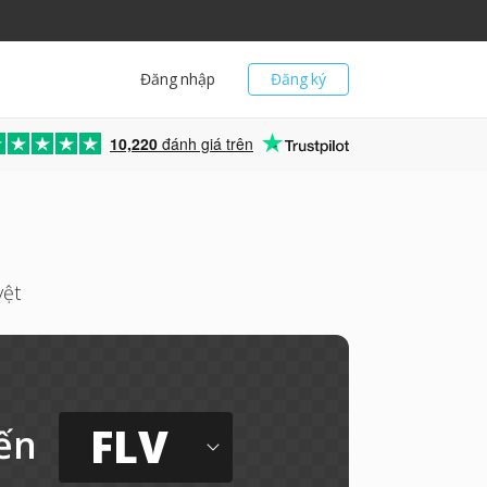
Đăng nhập
Đăng ký
10,220
đánh giá trên
yệt
FLV
ến