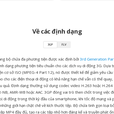
Về các định dạng
3GP
FLV
ạng bộ chứa đa phương tiện được xác định bởi
3rd Generation Par
nh dạng phương tiện tiêu chuẩn cho các dịch vụ di động 3G. Dựa t
ện cơ sở ISO (MPEG-4 Part 12), nó được thiết kế để giảm yêu cầu 
o cho các điện thoại di động có khả năng hạn chế vẫn có thể quay, 
ệu quả. Định dạng thường sử dụng codec video H.263 hoặc H.264 
-NB, AMR-WB hoặc AAC. 3GP đóng vai trò then chốt trong việc 
t bị di động trong thời kỳ đầu của smartphone, khi tốc độ mạng và
a những giới hạn chặt chẽ về kích thước tệp. Bộ chứa tinh gọn loại b
tệp MP4 đầy đủ, tạo ra các tệp nhỏ hơn đáng kể và truyền phát ổn