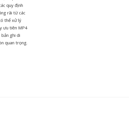
ác quy định
ng rãi từ các
ó thể xử lý
ay ưu tiên MP4
 bản ghi di
òn quan trọng.