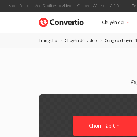
Video Editor
Add Subtitles to Video
Compress Video
GIF Editor
Te
Chuyển đổi
Trang chủ
Chuyển đổi video
Công cụ chuyển đ
Đư
Chọn Tập tin