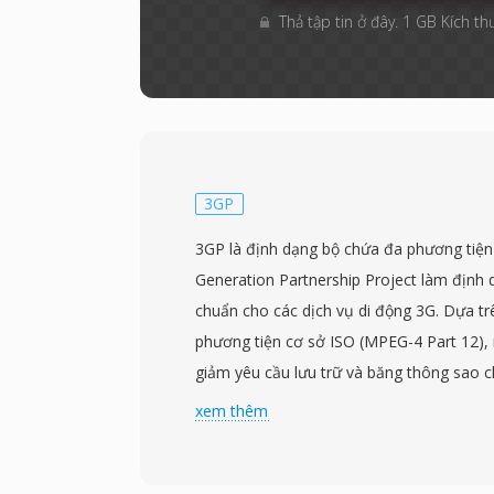
Thả tập tin ở đây. 1 GB Kích th
3GP
3GP là định dạng bộ chứa đa phương tiện
Generation Partnership Project làm định 
chuẩn cho các dịch vụ di động 3G. Dựa tr
phương tiện cơ sở ISO (MPEG-4 Part 12), 
giảm yêu cầu lưu trữ và băng thông sao ch
động có khả năng hạn chế vẫn có thể quay
xem thêm
hiệu quả. Định dạng thường sử dụng code
H.264 kết hợp với âm thanh AMR-NB, A