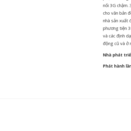
nối 3G chậm. 
cho văn bản đ
nhà sản xuất 
phương tiện 3
và các định dạ
động cũ và ở 
Nhà phát tri
Phát hành lầ