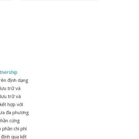
tnership
rên định dạng
lưu trữ và
lưu trữ và
kết hợp với
đưa đa phương
 phần cứng
ỏ phần chi phí
 định qua kết