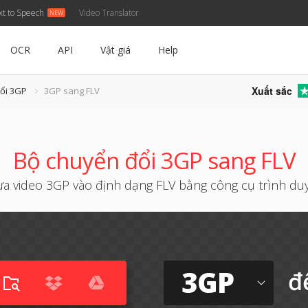
xt to Speech
Video Translator
OCR
API
Vật giá
Help
Xuất sắc
ổi 3GP
3GP sang FLV
Bộ chuyển đổi 3GP sang FLV
a video 3GP vào định dạng FLV bằng công cụ trình du
3GP
đ