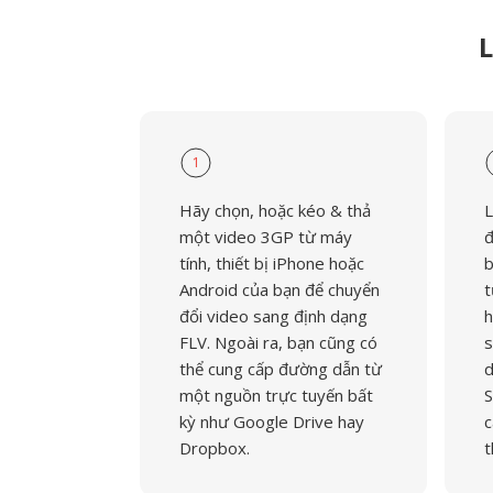
L
1
Hãy chọn, hoặc kéo & thả
L
một video 3GP từ máy
đ
tính, thiết bị iPhone hoặc
b
Android của bạn để chuyển
t
đổi video sang định dạng
h
FLV. Ngoài ra, bạn cũng có
s
thể cung cấp đường dẫn từ
d
một nguồn trực tuyến bất
S
kỳ như Google Drive hay
c
Dropbox.
t