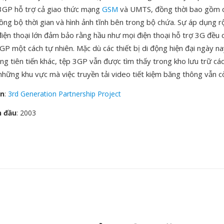
3GP hỗ trợ cả giao thức mạng
GSM
và UMTS, đồng thời bao gồm c
ồng bộ thời gian và hình ảnh tĩnh bên trong bộ chứa. Sự áp dụng rộ
điện thoại lớn đảm bảo rằng hầu như mọi điện thoại hỗ trợ 3G đều c
GP một cách tự nhiên. Mặc dù các thiết bị di động hiện đại ngày n
ng tiên tiến khác, tệp 3GP vẫn được tìm thấy trong kho lưu trữ các
những khu vực mà việc truyền tải video tiết kiệm băng thông vẫn c
ển
:
3rd Generation Partnership Project
n đầu
: 2003