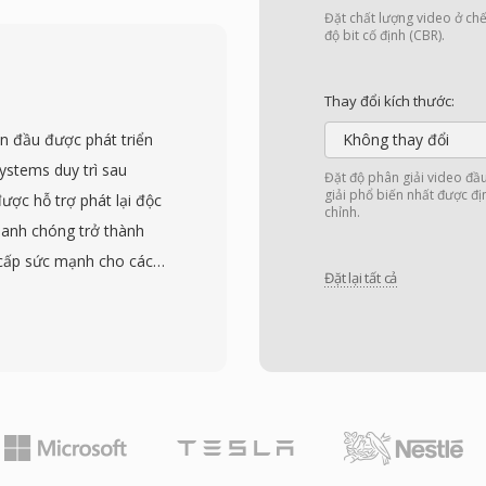
phương tiện đến thiết bị
Đặt chất lượng video ở chế
, khi tốc độ mạng và
độ bit cố định (CBR).
chặt chẽ về kích thước
í phụ có trong tệp MP4
Thay đổi kích thước:
à truyền phát ổn định
an đầu được phát triển
Không thay đổi
 thức mạng GSM và
stems duy trì sau
Đặt độ phân giải video đầ
ho văn bản đồng bộ thời
giải phổ biến nhất được đị
ợc hỗ trợ phát lại độc
chỉnh.
Sự áp dụng rộng rãi từ
hanh chóng trở thành
 rằng hầu như mọi điện
 cấp sức mạnh cho các
tiện 3GP một cách tự
Đặt lại tất cả
ong cuối những năm
ại ngày nay ưu tiên MP4
mã hóa bằng codec
vẫn được tìm thấy trong
thanh MP3 hoặc ADPCM,
những khu vực mà việc
i ưu hóa cho truyền
 còn quan trọng.
ăng cung cấp phát lại
 trình duyệt khác nhau
ắp nơi, giải quyết vấn đề