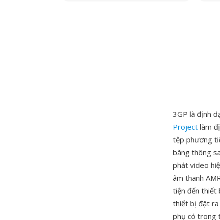
3GP là định d
Project
làm đị
tệp phương ti
băng thông sa
phát video hi
âm thanh AMR
tiện đến thiế
thiết bị đặt r
phụ có trong 