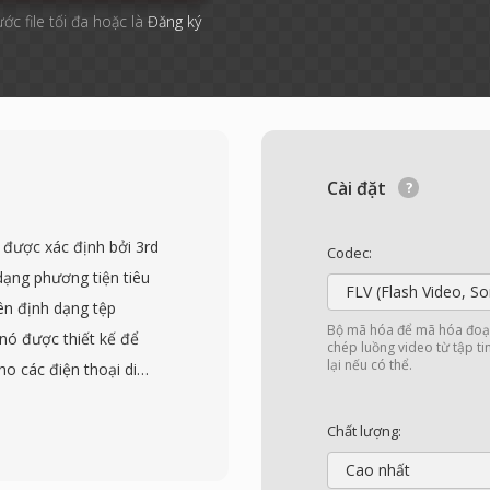
ước file tối đa hoặc là
Đăng ký
Cài đặt
 được xác định bởi 3rd
Codec:
dạng phương tiện tiêu
FLV (Flash Video, S
ên định dạng tệp
Bộ mã hóa để mã hóa đoạn
nó được thiết kế để
chép luồng video từ tập t
lại nếu có thể.
o các điện thoại di
, lưu trữ và phát video
c video H.263 hoặc
Chất lượng:
MR-WB hoặc AAC. 3GP
Cao nhất