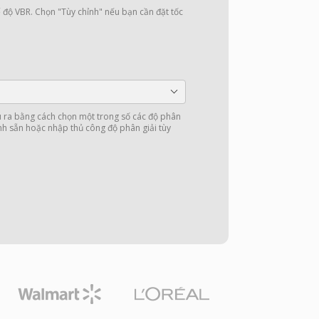
 độ VBR. Chọn "Tùy chỉnh" nếu bạn cần đặt tốc
u ra bằng cách chọn một trong số các độ phân
nh sẵn hoặc nhập thủ công độ phân giải tùy