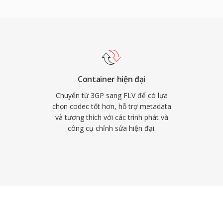
web vào thời điểm đó.
sau là các gói dữ liệu
 kiếm nhanh và tải xuống
liệu nhúng với các điểm
 như điều hướng chương
 video trực tuyến từ một
Container hiện đại
ành một phương tiện
Chuyển từ 3GP sang FLV để có lựa
 bản giải trí, giáo dục và
chọn codec tốt hơn, hỗ trợ metadata
và tương thích với các trình phát và
o HTML5 và các codec
công cụ chỉnh sửa hiện đại.
lash, tệp FLV vẫn còn