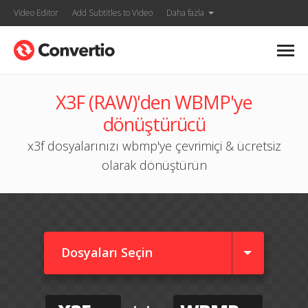
Video Editor
Add Subtitles to Video
Daha fazla
X3F (RAW)'den WBMP'ye
dönüştürücü
x3f dosyalarınızı wbmp'ye çevrimiçi & ücretsiz
olarak dönüştürün
Dosyaları Seçin