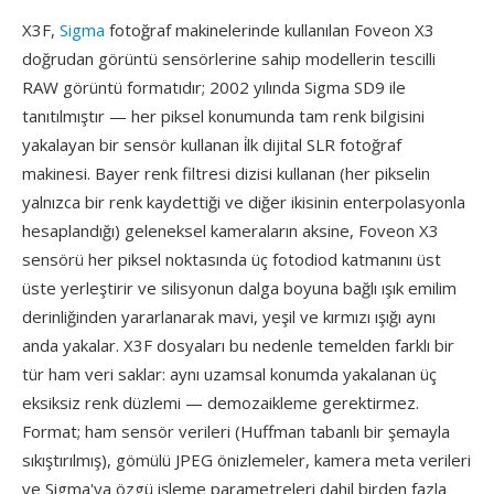
X3F,
Sigma
fotoğraf makinelerinde kullanılan Foveon X3
doğrudan görüntü sensörlerine sahip modellerin tescilli
RAW görüntü formatıdır; 2002 yılında Sigma SD9 ile
tanıtılmıştır — her piksel konumunda tam renk bilgisini
yakalayan bir sensör kullanan i̇lk dijital SLR fotoğraf
makinesi. Bayer renk filtresi dizisi kullanan (her pikselin
yalnızca bir renk kaydettiği ve diğer ikisinin enterpolasyonla
hesaplandığı) geleneksel kameraların aksine, Foveon X3
sensörü her piksel noktasında üç fotodiod katmanını üst
üste yerleştirir ve silisyonun dalga boyuna bağlı ışık emilim
derinliğinden yararlanarak mavi, yeşil ve kırmızı ışığı aynı
anda yakalar. X3F dosyaları bu nedenle temelden farklı bir
tür ham veri saklar: aynı uzamsal konumda yakalanan üç
eksiksiz renk düzlemi — demozaikleme gerektirmez.
Format; ham sensör verileri (Huffman tabanlı bir şemayla
sıkıştırılmış), gömülü JPEG önizlemeler, kamera meta verileri
ve Sigma'ya özgü işleme parametreleri dahil birden fazla