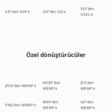
X3F'den
X3F'den RGF'e
X3F'den SIX'e
SIXEL'e
Özel dönüştürücüler
WEBP'den
JPG'den
JPEG'den WBMP'e
WBMP'e
WBMP'e
BMP'den
GIF'den
PNG'den WBMP'e
WBMP'e
WBMP'e