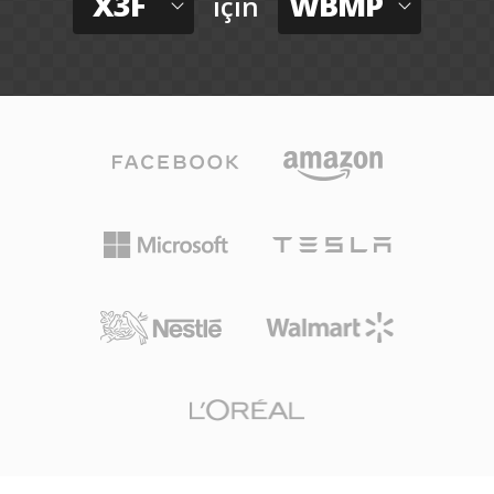
X3F
WBMP
için