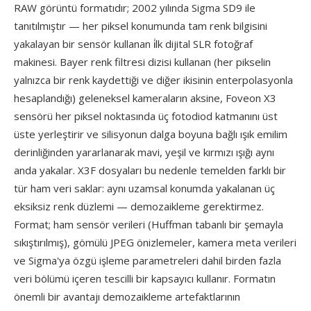
RAW görüntü formatıdır; 2002 yılında Sigma SD9 ile
tanıtılmıştır — her piksel konumunda tam renk bilgisini
yakalayan bir sensör kullanan i̇lk dijital SLR fotoğraf
makinesi. Bayer renk filtresi dizisi kullanan (her pikselin
yalnızca bir renk kaydettiği ve diğer ikisinin enterpolasyonla
hesaplandığı) geleneksel kameraların aksine, Foveon X3
sensörü her piksel noktasında üç fotodiod katmanını üst
üste yerleştirir ve silisyonun dalga boyuna bağlı ışık emilim
derinliğinden yararlanarak mavi, yeşil ve kırmızı ışığı aynı
anda yakalar. X3F dosyaları bu nedenle temelden farklı bir
tür ham veri saklar: aynı uzamsal konumda yakalanan üç
eksiksiz renk düzlemi — demozaikleme gerektirmez.
Format; ham sensör verileri (Huffman tabanlı bir şemayla
sıkıştırılmış), gömülü JPEG önizlemeler, kamera meta verileri
ve Sigma'ya özgü işleme parametreleri dahil birden fazla
veri bölümü içeren tescilli bir kapsayıcı kullanır. Formatın
önemli bir avantajı demozaikleme artefaktlarının