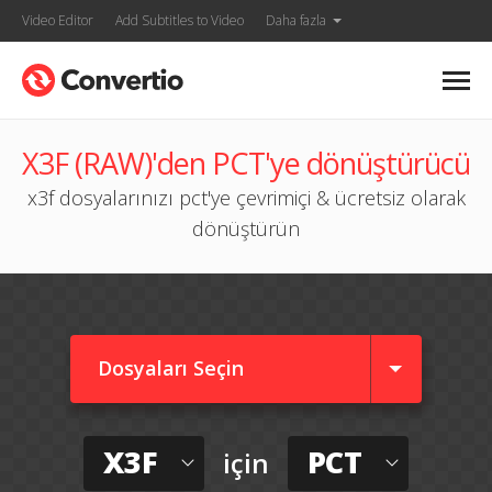
Video Editor
Add Subtitles to Video
Daha fazla
X3F (RAW)'den PCT'ye dönüştürücü
x3f dosyalarınızı pct'ye çevrimiçi & ücretsiz olarak
dönüştürün
Dosyaları Seçin
X3F
PCT
için