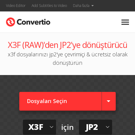
Video Editor
Add Subtitles to Video
Daha fazla
X3F (RAW)'den JP2'ye dönüştürücü
x3f dosyalarınızı jp2'ye çevrimiçi & ücretsiz olarak
dönüştürün
Dosyaları Seçin
X3F
JP2
için