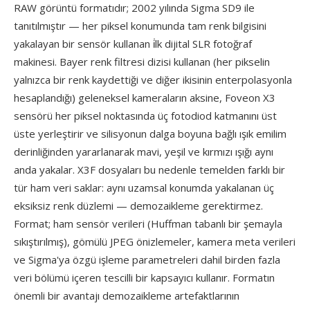
RAW görüntü formatıdır; 2002 yılında Sigma SD9 ile
tanıtılmıştır — her piksel konumunda tam renk bilgisini
yakalayan bir sensör kullanan i̇lk dijital SLR fotoğraf
makinesi. Bayer renk filtresi dizisi kullanan (her pikselin
yalnızca bir renk kaydettiği ve diğer ikisinin enterpolasyonla
hesaplandığı) geleneksel kameraların aksine, Foveon X3
sensörü her piksel noktasında üç fotodiod katmanını üst
üste yerleştirir ve silisyonun dalga boyuna bağlı ışık emilim
derinliğinden yararlanarak mavi, yeşil ve kırmızı ışığı aynı
anda yakalar. X3F dosyaları bu nedenle temelden farklı bir
tür ham veri saklar: aynı uzamsal konumda yakalanan üç
eksiksiz renk düzlemi — demozaikleme gerektirmez.
Format; ham sensör verileri (Huffman tabanlı bir şemayla
sıkıştırılmış), gömülü JPEG önizlemeler, kamera meta verileri
ve Sigma'ya özgü işleme parametreleri dahil birden fazla
veri bölümü içeren tescilli bir kapsayıcı kullanır. Formatın
önemli bir avantajı demozaikleme artefaktlarının