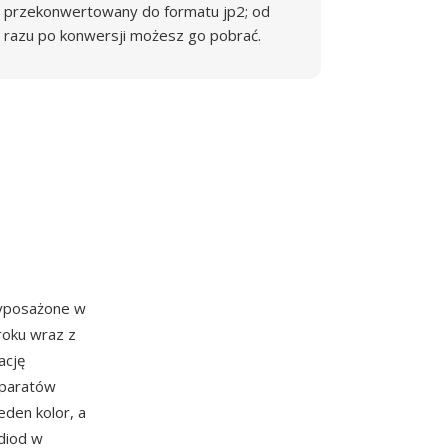
przekonwertowany do formatu jp2; od
razu po konwersji możesz go pobrać.
posażone w
roku wraz z
ację
 aparatów
eden kolor, a
diod w