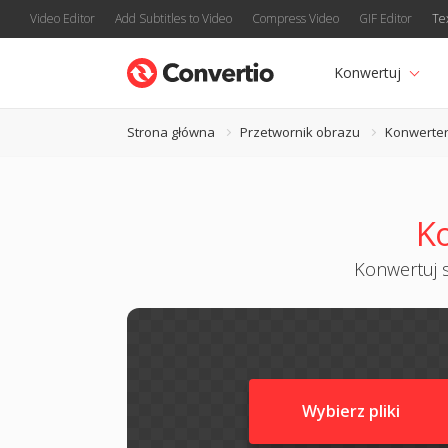
Video Editor
Add Subtitles to Video
Compress Video
GIF Editor
Te
Konwertuj
Strona główna
Przetwornik obrazu
Konwerter
Ko
Konwertuj s
Wybierz pliki