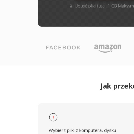
Upuść pliki tutaj. 1 GB Maksym
Jak prze
1
Wybierz pliki z komputera, dysku