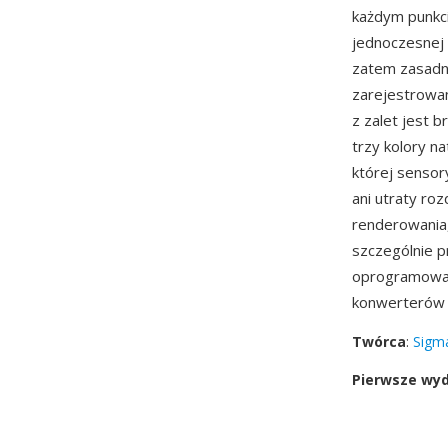
każdym punkci
jednoczesnej 
zatem zasadn
zarejestrowan
z zalet jest 
trzy kolory n
której sensor
ani utraty roz
renderowania,
szczególnie p
oprogramowa
konwerterów
Twórca
:
Sigm
Pierwsze wy