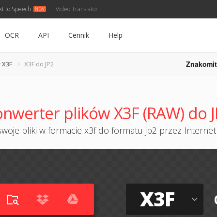
xt to Speech
Video Translator
OCR
API
Cennik
Help
Znakomit
 X3F
X3F do JP2
nwerter plików X3F (RAW) do 
woje pliki w formacie x3f do formatu jp2 przez Internet 
X3F