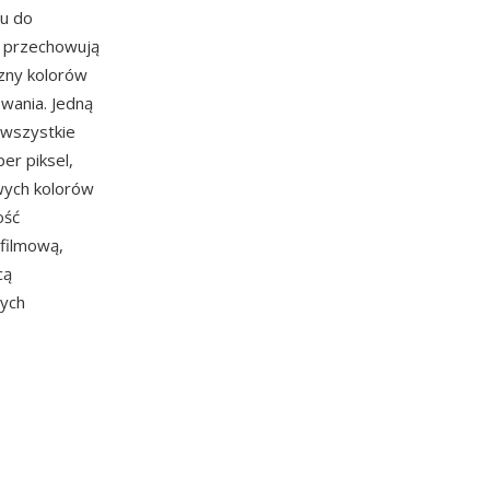
mu do
3F przechowują
zny kolorów
wania. Jedną
 wszystkie
er piksel,
ywych kolorów
ość
 filmową,
cą
nych