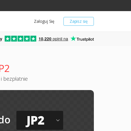
Zaloguj Się
Zapisz się
y
10,220
opinii na
JP2
i bezpłatnie
JP2
do