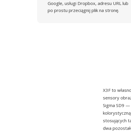
Google, usługi Dropbox, adresu URL lub
po prostu przeciągnij plik na stronę.
X3F to własn
sensory obra
Sigma SD9 — p
kolorystyczną
stosujących ta
dwa pozostałe