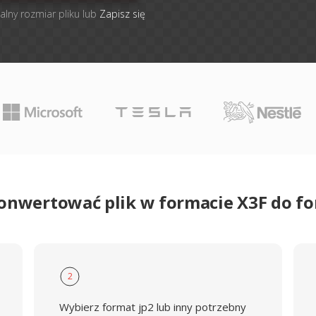
alny rozmiar pliku lub
Zapisz się
konwertować plik w formacie X3F do fo
2
Wybierz format jp2 lub inny potrzebny