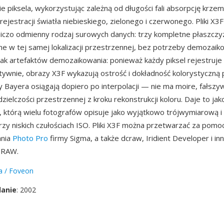
e piksela, wykorzystując zależną od długości fali absorpcję krze
rejestracji światła niebieskiego, zielonego i czerwonego. Pliki X
iczo odmienny rodzaj surowych danych: trzy kompletne płaszczy
e w tej samej lokalizacji przestrzennej, bez potrzeby demozaiko
brak artefaktów demozaikowania: ponieważ każdy piksel rejestruje
atywnie, obrazy X3F wykazują ostrość i dokładność kolorystyczną p
y Bayera osiągają dopiero po interpolacji — nie ma moire, fałsz
dzielczości przestrzennej z kroku rekonstrukcji koloru. Daje to jak
 którą wielu fotografów opisuje jako wyjątkowo trójwymiarową i
rzy niskich czułościach ISO. Pliki X3F można przetwarzać za pomo
nia
Photo Pro
firmy Sigma, a także dcraw, Iridient Developer i in
 RAW.
a / Foveon
danie
: 2002