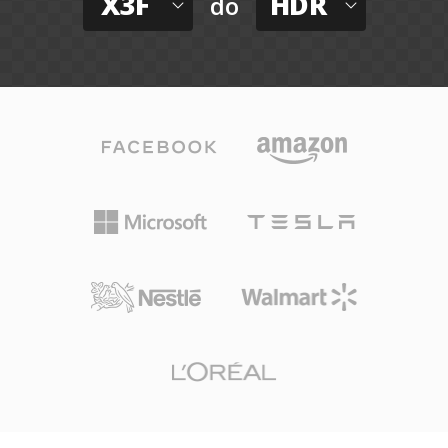
X3F
HDR
do