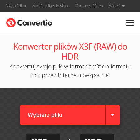
Video Editor
Add Subtitles to Video
Compress Video
Więcej
Konwerter plików X3F (RAW) do
HDR
Konwertuj swoje pliki w formacie x3f do formatu
hdr przez Internet i bezpłatnie
Wybierz pliki