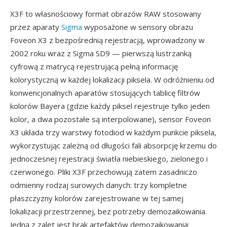
X3F to własnościowy format obrazów RAW stosowany
przez aparaty
Sigma
wyposażone w sensory obrazu
Foveon X3 z bezpośrednią rejestracją, wprowadzony w
2002 roku wraz z Sigma SD9 — pierwszą lustrzanką
cyfrową z matrycą rejestrującą pełną informację
kolorystyczną w każdej lokalizacji piksela. W odróżnieniu od
konwencjonalnych aparatów stosujących tablicę filtrów
kolorów Bayera (gdzie każdy piksel rejestruje tylko jeden
kolor, a dwa pozostałe są interpolowane), sensor Foveon
X3 układa trzy warstwy fotodiod w każdym punkcie piksela,
wykorzystując zależną od długości fali absorpcję krzemu do
jednoczesnej rejestracji światła niebieskiego, zielonego i
czerwonego. Pliki X3F przechowują zatem zasadniczo
odmienny rodzaj surowych danych: trzy kompletne
płaszczyzny kolorów zarejestrowane w tej samej
lokalizacji przestrzennej, bez potrzeby demozaikowania.
Jedną z zalet jest brak artefaktów demozaikowania: