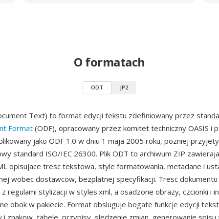
O formatach
ODT
JP2
ument Text) to format edycji tekstu zdefiniowany przez stand
t Format
(ODF), opracowany przez komitet techniczny OASIS i p
likowany jako ODF 1.0 w dniu 1 maja 2005 roku, pozniej przyjety
wy standard ISO/IEC 26300. Plik ODT to archiwum ZIP zawieraj
 opisujace tresc tekstowa, style formatowania, metadane i ust
lnej wobec dostawcow, bezplatnej specyfikacji. Tresc dokumentu 
z regulami stylizacji w styles.xml, a osadzone obrazy, czcionki i 
 obok w pakiecie. Format obsluguje bogate funkcje edycji teks
w i znakow, tabele, przypisy, sledzenie zmian, generowanie spisu t