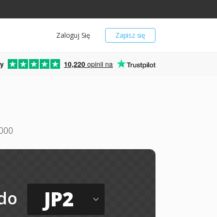
Zaloguj Się
Zapisz się
y
10,220
opinii na
000
JP2
do