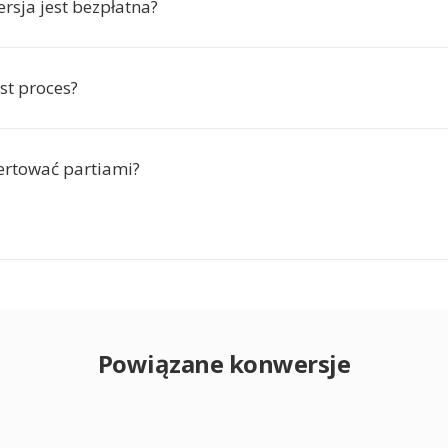
rsja jest bezpłatna?
est proces?
rtować partiami?
Powiązane konwersje