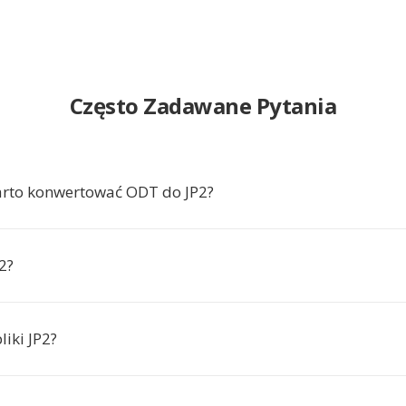
Często Zadawane Pytania
arto konwertować ODT do JP2?
2?
liki JP2?