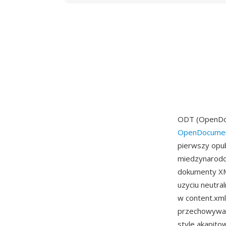
ODT (OpenDoc
OpenDocumen
pierwszy opub
miedzynarodo
dokumenty XML
uzyciu neutra
w content.xml 
przechowywane
style akapito