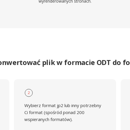
wyrenderowanych stronach.
onwertować plik w formacie ODT do f
2
Wybierz format jp2 lub inny potrzebny
Ci format (spośród ponad 200
wspieranych formatów).