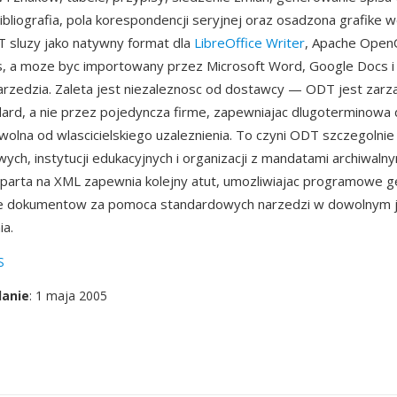
ibliografia, pola korespondencji seryjnej oraz osadzona grafike 
 sluzy jako natywny format dla
LibreOffice Writer
, Apache OpenO
s, a moze byc importowany przez Microsoft Word, Google Docs i 
rzedzia. Zaleta jest niezaleznosc od dostawcy — ODT jest zarz
ard, a nie przez pojedyncza firme, zapewniajac dlugoterminowa
lna od wlascicielskiego uzaleznienia. To czyni ODT szczegolni
ych, instytucji edukacyjnych i organizacji z mandatami archiwalny
oparta na XML zapewnia kolejny atut, umozliwiajac programowe g
e dokumentow za pomoca standardowych narzedzi w dowolnym 
a.
S
danie
: 1 maja 2005