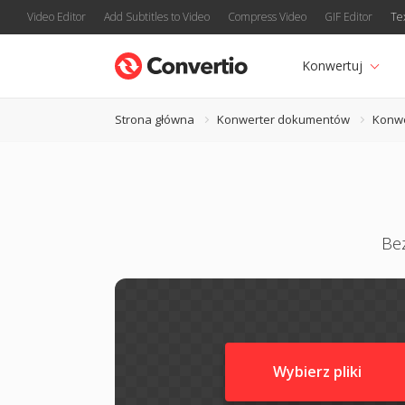
Video Editor
Add Subtitles to Video
Compress Video
GIF Editor
Te
Konwertuj
Strona główna
Konwerter dokumentów
Konwe
Be
Wybierz pliki