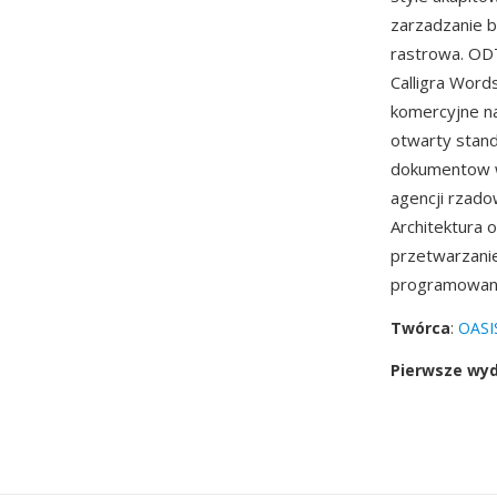
zarzadzanie b
rastrowa. ODT
Calligra Word
komercyjne na
otwarty stand
dokumentow wo
agencji rzadow
Architektura 
przetwarzani
programowani
Twórca
:
OASI
Pierwsze wy