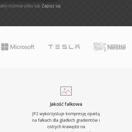
alny rozmiar pliku lub
Zapisz się
Jakość falkowa
JP2 wykorzystuje kompresję opartą
na falkach dla gładkich gradientów i
ostrych krawędzi na