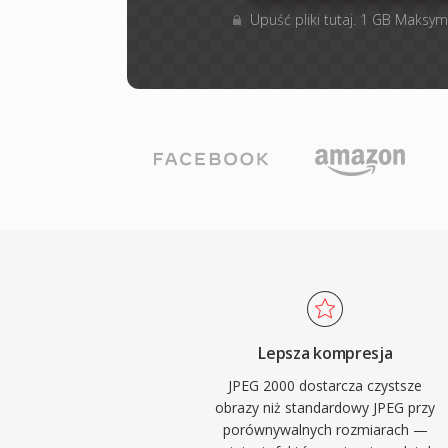
Upuść pliki tutaj. 1 GB Maksym
Lepsza kompresja
JPEG 2000 dostarcza czystsze
obrazy niż standardowy JPEG przy
porównywalnych rozmiarach —