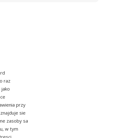
ard
o raz
 jako
ace
awienia przy
znajduje sie
inne zasoby sa
tu, w tym
resci,