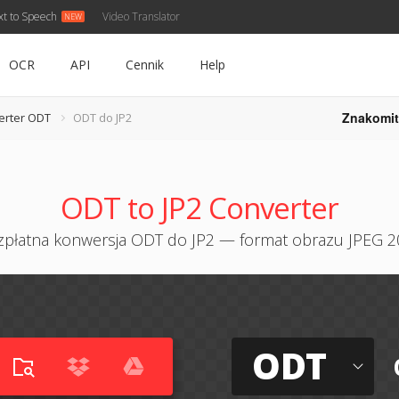
xt to Speech
Video Translator
OCR
API
Cennik
Help
Znakomit
rter ODT
ODT do JP2
ODT to JP2 Converter
zpłatna konwersja ODT do JP2 — format obrazu JPEG 2
ODT