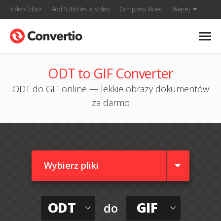
Video Editor
Add Subtitles to Video
Compress Video
Więcej
ODT to GIF Converter
ODT do GIF online — lekkie obrazy dokumentów
za darmo
Wybierz pliki
ODT
GIF
do