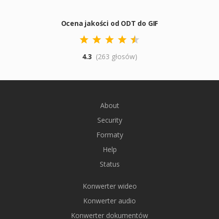
Ocena jakości od ODT do GIF
4.3
(263 głosów)
About
Security
Formaty
Help
Status
Konwerter wideo
Konwerter audio
Konwerter dokumentów