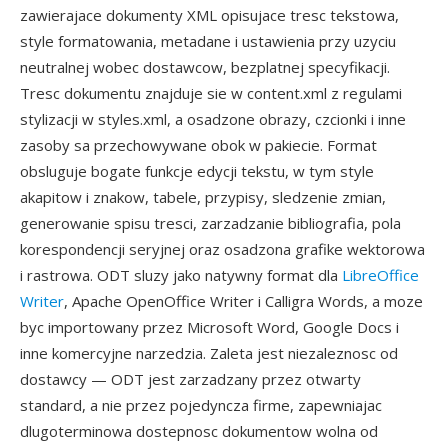
zawierajace dokumenty XML opisujace tresc tekstowa,
style formatowania, metadane i ustawienia przy uzyciu
neutralnej wobec dostawcow, bezplatnej specyfikacji.
Tresc dokumentu znajduje sie w content.xml z regulami
stylizacji w styles.xml, a osadzone obrazy, czcionki i inne
zasoby sa przechowywane obok w pakiecie. Format
obsluguje bogate funkcje edycji tekstu, w tym style
akapitow i znakow, tabele, przypisy, sledzenie zmian,
generowanie spisu tresci, zarzadzanie bibliografia, pola
korespondencji seryjnej oraz osadzona grafike wektorowa
i rastrowa. ODT sluzy jako natywny format dla
LibreOffice
Writer
, Apache OpenOffice Writer i Calligra Words, a moze
byc importowany przez Microsoft Word, Google Docs i
inne komercyjne narzedzia. Zaleta jest niezaleznosc od
dostawcy — ODT jest zarzadzany przez otwarty
standard, a nie przez pojedyncza firme, zapewniajac
dlugoterminowa dostepnosc dokumentow wolna od