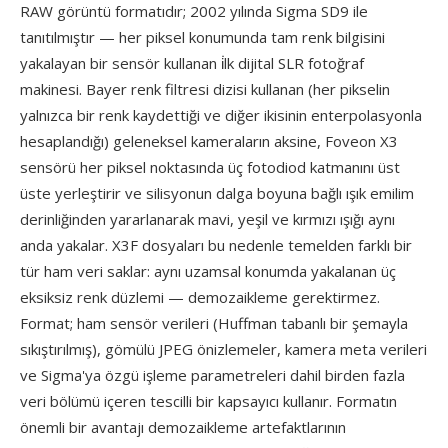
RAW görüntü formatıdır; 2002 yılında Sigma SD9 ile
tanıtılmıştır — her piksel konumunda tam renk bilgisini
yakalayan bir sensör kullanan i̇lk dijital SLR fotoğraf
makinesi. Bayer renk filtresi dizisi kullanan (her pikselin
yalnızca bir renk kaydettiği ve diğer ikisinin enterpolasyonla
hesaplandığı) geleneksel kameraların aksine, Foveon X3
sensörü her piksel noktasında üç fotodiod katmanını üst
üste yerleştirir ve silisyonun dalga boyuna bağlı ışık emilim
derinliğinden yararlanarak mavi, yeşil ve kırmızı ışığı aynı
anda yakalar. X3F dosyaları bu nedenle temelden farklı bir
tür ham veri saklar: aynı uzamsal konumda yakalanan üç
eksiksiz renk düzlemi — demozaikleme gerektirmez.
Format; ham sensör verileri (Huffman tabanlı bir şemayla
sıkıştırılmış), gömülü JPEG önizlemeler, kamera meta verileri
ve Sigma'ya özgü işleme parametreleri dahil birden fazla
veri bölümü içeren tescilli bir kapsayıcı kullanır. Formatın
önemli bir avantajı demozaikleme artefaktlarının