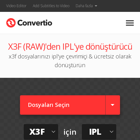
Video Editor
Add Subtitles to Video
Daha fazla
X3F (RAW)'den IPL'ye dönüştürücü
x3f dosyalarınızı ipl'ye çevrimiçi & ücretsiz olarak
dönüştürün
Dosyaları Seçin
X3F
IPL
için