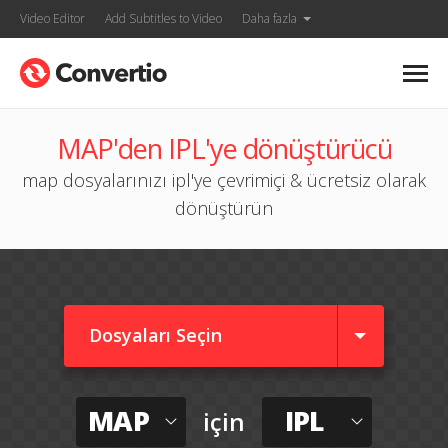
Video Editor
Add Subtitles to Video
Daha fazla
MAP'den IPL'ye dönüştürücü
map dosyalarınızı ipl'ye çevrimiçi & ücretsiz olarak
dönüştürün
Dosyaları Seçin
MAP
IPL
için