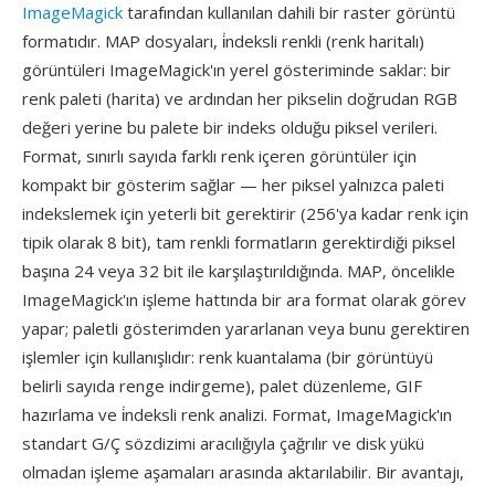
ImageMagick
tarafından kullanılan dahili bir raster görüntü
formatıdır. MAP dosyaları, i̇ndeksli renkli (renk haritalı)
görüntüleri ImageMagick'ın yerel gösteriminde saklar: bir
renk paleti (harita) ve ardından her pikselin doğrudan RGB
değeri yerine bu palete bir indeks olduğu piksel verileri.
Format, sınırlı sayıda farklı renk içeren görüntüler için
kompakt bir gösterim sağlar — her piksel yalnızca paleti
indekslemek için yeterli bit gerektirir (256'ya kadar renk için
tipik olarak 8 bit), tam renkli formatların gerektirdiği piksel
başına 24 veya 32 bit ile karşılaştırıldığında. MAP, öncelikle
ImageMagick'ın işleme hattında bir ara format olarak görev
yapar; paletli gösterimden yararlanan veya bunu gerektiren
işlemler için kullanışlıdır: renk kuantalama (bir görüntüyü
belirli sayıda renge indirgeme), palet düzenleme, GIF
hazırlama ve i̇ndeksli renk analizi. Format, ImageMagick'ın
standart G/Ç sözdizimi aracılığıyla çağrılır ve disk yükü
olmadan işleme aşamaları arasında aktarılabilir. Bir avantajı,