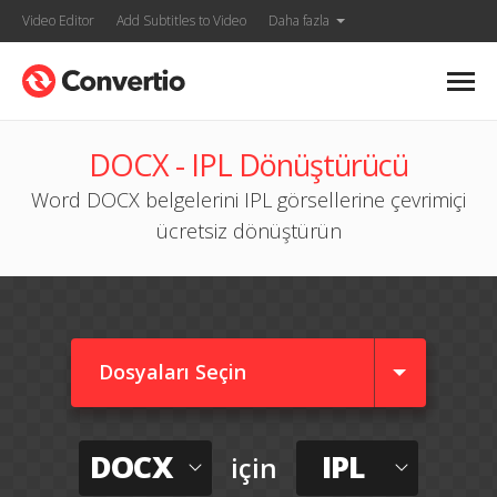
Video Editor
Add Subtitles to Video
Daha fazla
DOCX - IPL Dönüştürücü
Word DOCX belgelerini IPL görsellerine çevrimiçi
ücretsiz dönüştürün
Dosyaları Seçin
DOCX
IPL
için