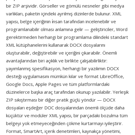
bir ZIP arşividir. Görseller ve gömülü nesneler gibi medya
varlıkları, paketin içindeki ayrılmış dizinlerde bulunur. XML
yapısı, belge içeriğinin i̇nsan tarafından incelenebilir ve
programlanabilir olması anlamına gelir — geliştiriciler, Word
gerektirmeden herhangi bir programlama dilindeki standart
XML kütüphanelerini kullanarak DOCX dosyalarını
oluşturabilir, değiştirebilir ve içeriğini çıkarabilir. Önemli
avantajlarından biri açıklık ve birlikte çalışabilirliktir:
yayımlanmış spesifikasyon, herhangi bir yazılımın DOCX
desteği uygulamasını mümkün kılar ve format LibreOffice,
Google Docs, Apple Pages ve tüm platformlardaki
düzinelerce başka araç tarafından okunup yazılabilir. Yerleşik
ZIP sıkıştırması bir diğer pratik güçlü yöndür — DOCX
dosyaları eşdeğer DOC dosyalarından önemli ölçüde daha
küçüktür ve modüler XML yapısı, bir parçadaki bozulma tüm
belgeyi yok etmeyeceğinden çökme kurtarmayı iyileştirir.
Format, SmartArt, içerik denetimleri, kaynakça yönetimi,