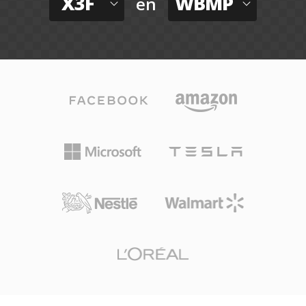
X3F
WBMP
en