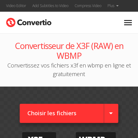
Video Editor
Add Subtitles to Video
Compress Video
Plus
Convertisseur de X3F (RAW) en
WBMP
Convertissez vos fichiers x3f en wbmp en ligne et
gratuitement
Choisir les fichiers