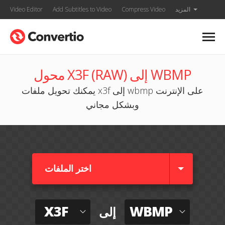
المزيد
Compress Video
Add Subtitles to Video
Video Editor
محول X3F (RAW) إلى WBMP
يمكنك تحويل ملفات x3f إلى wbmp على الإنترنت
وبشكل مجاني
اختر الملفات
X3F
WBMP
إلى