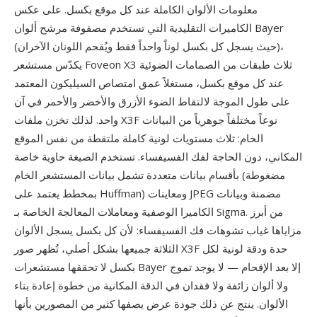
معلومات الألوان الكاملة عند كل موقع بكسل. على عكس
الكاميرات التقليدية التي تستخدم مصفوفة مرشح ألوان Bayer
(حيث يسجل كل بكسل لوناً واحداً فقط ويُقحم اللونان الآخران)،
يكدّس مستشعر Foveon X3 ثلاث طبقات من الصمامات الضوئية
عند كل موقع بكسل، مستغلاً عمق امتصاص السيليكون المعتمد
على طول الموجة لالتقاط الضوء الأزرق والأخضر والأحمر في آن
واحد. لذلك تخزن ملفات X3F نوعاً مختلفاً جوهرياً من البيانات
الخام: ثلاث مستويات لونية كاملة ملتقطة من نفس الموقع
المكاني، دون الحاجة لفك الفسيفساء. تستخدم الصيغة حاوية خاصة
بأقسام بيانات متعددة تشمل بيانات المستشعر الخام (مضغوطة
بمخطط يعتمد على Huffman) ومعاينات JPEG مضمنة وبيانات
الكاميرا الوصفية ومعاملات المعالجة الخاصة بـ Sigma. من أبرز
مزاياها غياب تشوهات فك الفسيفساء: لأن كل بكسل يسجل الألوان
الثلاثة جميعها بشكل أصلي، تُظهر صور X3F حدة ودقة لونية لكل
بكسل لا تحققها مستشعرات Bayer إلا بعد الإقحام — لا يوجد تموج
ولا ألوان زائفة ولا فقدان في الدقة المكانية من خطوة إعادة بناء
الألوان. ينتج عن ذلك جودة عرض يصفها كثير من المصورين بأنها