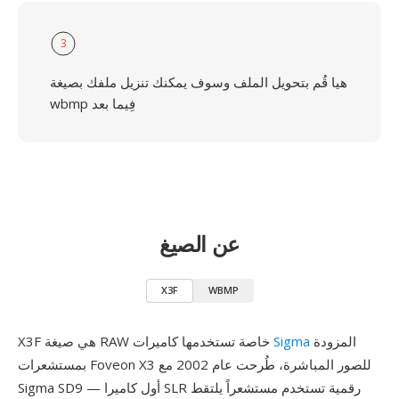
3
هيا قُم بتحويل الملف وسوف يمكنك تنزيل ملفك بصيغة
wbmp فِيما بعد
عن الصيغ
X3F
WBMP
المزودة
Sigma
X3F هي صيغة RAW خاصة تستخدمها كاميرات
بمستشعرات Foveon X3 للصور المباشرة، طُرحت عام 2002 مع
Sigma SD9 — أول كاميرا SLR رقمية تستخدم مستشعراً يلتقط