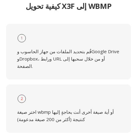
كيفية تحويل X3F إلى WBMP
1
قُم بتحديد الملفات من جهاز الحاسوب وGoogle Drive
وDropbox، ورابط URL أو من خلال سحبها إلى
الصفحة.
2
اختر صيغة wbmp أو أية صيغة أخرى أنت بحاجةٍ إليها
كنتيجة (أكثر من 200 صيغة مدعومة)