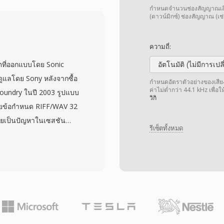
ัยสำคัญในขณะที่รักษาการ
กำหนดจำนวนช่องสัญญาณเสียง 
สำคัญสำหรับเกมที่อุทิศ
(ดาวน์มิกซ์) ช่องสัญญาณ (เช่
ารจำลอง รูปแบบนี้ยังคง
s อื่นๆ จนถึงต้นทศวรรษ
ความถี่:
ื่องมืออย่าง FFmpeg และ
ตที่ออกแบบโดย Sonic
อัตโนมัติ (ไม่มีการเป
นม็อด ข้อดีในทางปฏิบัติ
ูแลโดย Sony หลังจากซื้อ
กำหนดอัตราตัวอย่างของเสียง เ
ดิสก์ระหว่างการเล่นเกม
ค่าไม่ต่ำกว่า 44.1 kHz เพื่อ
oundry ในปี 2003 รูปแบบ
วิกิ
่นเพลงพื้นหลังอย่างต่อ
โดยข้อกำหนด RIFF/WAV 32
นุรักษ์เกม XA ยังคงเป็นรูป
ายเป็นปัญหาในเซสชัน
 คลาสสิก
รีเซ็ตทั้งหมด
ี่อัตราสุ่มตัวอย่างสูง W64
ขนาดเป็น 64 บิต ใช้ GUID
นี้อนุญาตให้ไฟล์มีขนาด
บในทางปฏิบัติทั้งหมด รูป
และการกำหนดค่าช่อง
ารทำเพลงประกอบ
ข้อมูลเชิงวิทยาศาสตร์