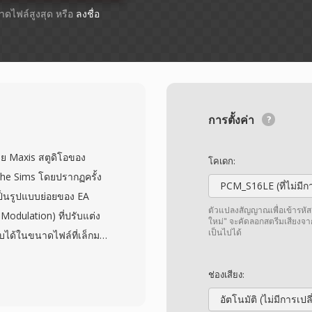
ขนาดไฟล์สูงสุด หรือ
ลงชื่อ
การตั้งค่า
โดย Maxis สตูดิโอของ
โคเดก:
ะ The Sims โดยปรากฏครั้ง
PCM_S16LE (ที่ไม่มีกา
เป็นรูปแบบย่อยของ EA
ตัวแปลงสัญญาณเพื่อเข้ารหัส
odulation) ที่ปรับแต่ง
ใหม่" จะคัดลอกสตรีมเสียงจา
เป็นไปได้
ับได้ในขนาดไฟล์ที่เล็กมาก
ทรัพย์สินเกมขนาดใหญ่
อย่างเสียงที่ต่อเนื่องกัน
ช่องเสียง:
ามแตกต่างเหล่านั้นเป็น
อัตโนมัติ (ไม่มีการเป