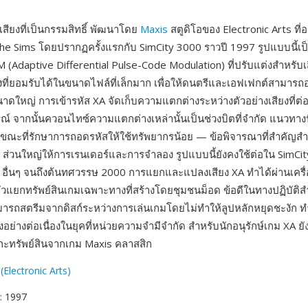
สียงที่เป็นกรรมสิทธิ์ พัฒนาโดย
Maxis
สตูดิโอของ Electronic Arts ที่อยู
he Sims โดยปรากฏครั้งแรกกับ SimCity 3000 ราวปี 1997 รูปแบบนี้เป
(Adaptive Differential Pulse-Code Modulation) ที่ปรับแต่งสำหรับ
ที่ยอมรับได้ในขนาดไฟล์ที่เล็กมาก เพื่อให้ดนตรีและเอฟเฟกต์สามารถอย
าดใหญ่ การเข้ารหัส XA จัดเก็บความแตกต่างระหว่างตัวอย่างเสียงที่ต่อเ
รณ์ จากนั้นควอนไทซ์ความแตกต่างเหล่านั้นเป็นช่วงบิตที่จำกัด แนวทางน
ในขณะที่รักษาการถอดรหัสให้ใช้ทรัพยากรน้อย — ข้อพิจารณาที่สำคัญสำห
ส่วนใหญ่ให้การเรนเดอร์และการจำลอง รูปแบบนี้ยังคงใช้ต่อใน SimCit
อื่นๆ จนถึงต้นทศวรรษ 2000 การแยกและแปลงเสียง XA ทำได้ผ่านเครื่
วแยกทรัพย์สินเกมเฉพาะทางที่สร้างโดยชุมชนม็อด ข้อดีในทางปฏิบัติ
มารถสตรีมจากดิสก์ระหว่างการเล่นเกมโดยไม่ทำให้ลูปหลักหยุดชะงัก 
ังอย่างต่อเนื่องในยุคที่หน่วยความจำมีจำกัด สำหรับนักอนุรักษ์เกม XA ย
อแกะทรัพย์สินจากเกม Maxis คลาสสิก
(Electronic Arts)
: 1997