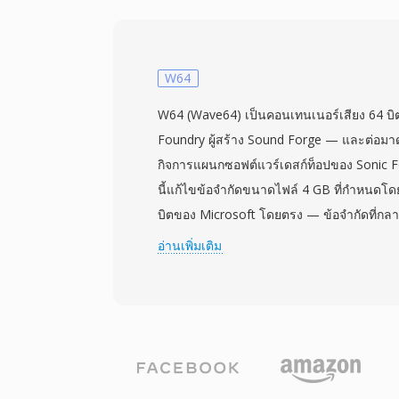
ช่วงบิตที่จำกัด แนวทางนี้ให้การบีบอัดที่มีน
ถอดรหัสให้ใช้ทรัพยากรน้อย — ข้อพิจารณาที่
ทรัพยากร CPU ส่วนใหญ่ให้การเรนเดอร์และก
ใช้ต่อใน SimCity 4, The Sims และเกม Maxi
W64
2000 การแยกและแปลงเสียง XA ทำได้ผ่านเคร
W64 (Wave64) เป็นคอนเทนเนอร์เสียง 64 บิ
ตัวแยกทรัพย์สินเกมเฉพาะทางที่สร้างโดยชุมช
Foundry ผู้สร้าง Sound Forge — และต่อมาด
สำหรับนักพัฒนาคือไฟล์ XA สามารถสตรีมจาก
กิจการแผนกซอฟต์แวร์เดสก์ท็อปของ Sonic F
โดยไม่ทำให้ลูปหลักหยุดชะงัก ทำให้สามารถเล
นี้แก้ไขข้อจำกัดขนาดไฟล์ 4 GB ที่กำหนด
เนื่องในยุคที่หน่วยความจำมีจำกัด สำหรับนักอ
บิตของ Microsoft โดยตรง — ข้อจำกัดที่กล
แบบที่พบบ่อยเมื่อแกะทรัพย์สินจากเกม Maxis
บันทึกยาว การจับเสียงหลายช่อง หรือการผลิตท
อ่านเพิ่มเติม
บรรลุสิ่งนี้โดยขยายตัวระบุชิ้นส่วนและฟิลด์
แทนโค้ดสี่อักขระ การเปลี่ยนแปลงโครงสร้าง
ถึงระดับเอ็กซาไบต์ ซึ่งขจัดข้อจำกัดการจัดเก็
แบบนี้รองรับอัตราสุ่มตัวอย่าง ความลึกบิต 
สัญญาณที่หลากหลาย ทำให้เหมาะสำหรับก
ภาพยนตร์ การบันทึกคอนเสิร์ตสด และการเก็บ