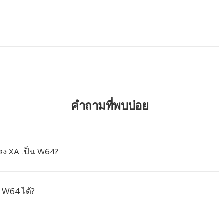
คำถามที่พบบ่อย
ง XA เป็น W64?
 W64 ได้?