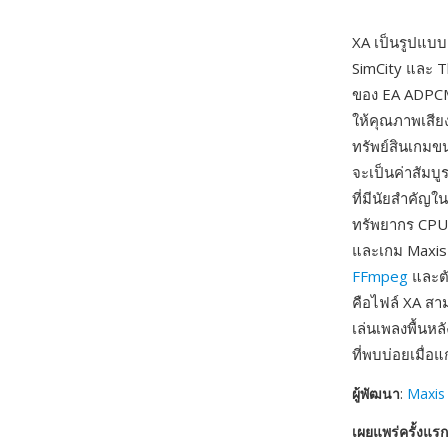
XA เป็นรูปแบบเ
SimCity และ T
ของ EA ADPCM 
ให้คุณภาพเสียง
ทรัพย์สินเกมขน
จะเป็นค่าสัมบู
ที่มีนัยสำคัญ
ทรัพยากร CPU 
และเกม Maxis 
FFmpeg
และตั
คือไฟล์ XA สา
เล่นเพลงพื้นหล
ที่พบบ่อยเมื่
ผู้พัฒนา
:
Maxis 
เผยแพร่ครั้งแรก