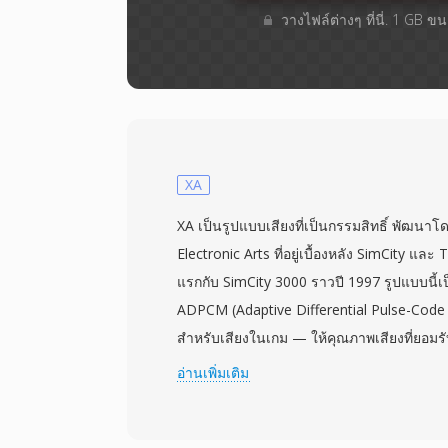
วางไฟล์ต่างๆ​ ที่นี่. 1 GB 
XA
XA เป็นรูปแบบเสียงที่เป็นกรรมสิทธิ์ พัฒนา
Electronic Arts ที่อยู่เบื้องหลัง SimCity แล
แรกกับ SimCity 3000 ราวปี 1997 รูปแบบนี้
ADPCM (Adaptive Differential Pulse-Code M
สำหรับเสียงในเกม — ให้คุณภาพเสียงที่ยอมร
เพื่อให้ดนตรีและเอฟเฟกต์สามารถอยู่ร่วมกับ
อ่านเพิ่มเติม
การเข้ารหัส XA จัดเก็บความแตกต่างระหว่างตัว
แทนที่จะเป็นค่าสัมบูรณ์ จากนั้นควอนไทซ์คว