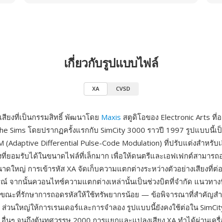
เกี่ยวกับรูปแบบไฟล์
XA
CVSD
สียงที่เป็นกรรมสิทธิ์ พัฒนาโดย
Maxis
สตูดิโอของ Electronic Arts ที่อยู
he Sims โดยปรากฏครั้งแรกกับ SimCity 3000 ราวปี 1997 รูปแบบนี้เป
(Adaptive Differential Pulse-Code Modulation) ที่ปรับแต่งสำหรับ
ที่ยอมรับได้ในขนาดไฟล์ที่เล็กมาก เพื่อให้ดนตรีและเอฟเฟกต์สามารถอย
าดใหญ่ การเข้ารหัส XA จัดเก็บความแตกต่างระหว่างตัวอย่างเสียงที่ต่อเ
รณ์ จากนั้นควอนไทซ์ความแตกต่างเหล่านั้นเป็นช่วงบิตที่จำกัด แนวทางน
ในขณะที่รักษาการถอดรหัสให้ใช้ทรัพยากรน้อย — ข้อพิจารณาที่สำคัญสำห
ส่วนใหญ่ให้การเรนเดอร์และการจำลอง รูปแบบนี้ยังคงใช้ต่อใน SimCit
อื่นๆ จนถึงต้นทศวรรษ 2000 การแยกและแปลงเสียง XA ทำได้ผ่านเครื่