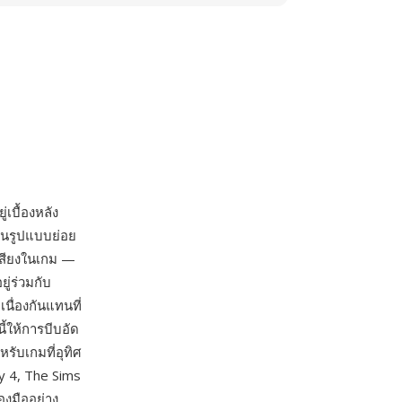
่เบื้องหลัง
็นรูปแบบย่อย
เสียงในเกม —
ู่ร่วมกับ
นื่องกันแทนที่
ี้ให้การบีบอัด
รับเกมที่อุทิศ
y 4, The Sims
องมืออย่าง