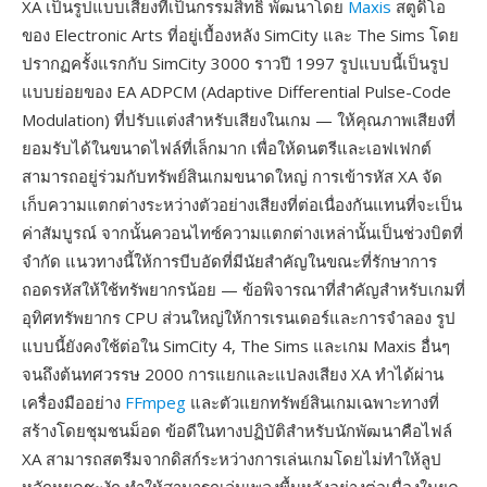
XA เป็นรูปแบบเสียงที่เป็นกรรมสิทธิ์ พัฒนาโดย
Maxis
สตูดิโอ
ของ Electronic Arts ที่อยู่เบื้องหลัง SimCity และ The Sims โดย
ปรากฏครั้งแรกกับ SimCity 3000 ราวปี 1997 รูปแบบนี้เป็นรูป
แบบย่อยของ EA ADPCM (Adaptive Differential Pulse-Code
Modulation) ที่ปรับแต่งสำหรับเสียงในเกม — ให้คุณภาพเสียงที่
ยอมรับได้ในขนาดไฟล์ที่เล็กมาก เพื่อให้ดนตรีและเอฟเฟกต์
สามารถอยู่ร่วมกับทรัพย์สินเกมขนาดใหญ่ การเข้ารหัส XA จัด
เก็บความแตกต่างระหว่างตัวอย่างเสียงที่ต่อเนื่องกันแทนที่จะเป็น
ค่าสัมบูรณ์ จากนั้นควอนไทซ์ความแตกต่างเหล่านั้นเป็นช่วงบิตที่
จำกัด แนวทางนี้ให้การบีบอัดที่มีนัยสำคัญในขณะที่รักษาการ
ถอดรหัสให้ใช้ทรัพยากรน้อย — ข้อพิจารณาที่สำคัญสำหรับเกมที่
อุทิศทรัพยากร CPU ส่วนใหญ่ให้การเรนเดอร์และการจำลอง รูป
แบบนี้ยังคงใช้ต่อใน SimCity 4, The Sims และเกม Maxis อื่นๆ
จนถึงต้นทศวรรษ 2000 การแยกและแปลงเสียง XA ทำได้ผ่าน
เครื่องมืออย่าง
FFmpeg
และตัวแยกทรัพย์สินเกมเฉพาะทางที่
สร้างโดยชุมชนม็อด ข้อดีในทางปฏิบัติสำหรับนักพัฒนาคือไฟล์
XA สามารถสตรีมจากดิสก์ระหว่างการเล่นเกมโดยไม่ทำให้ลูป