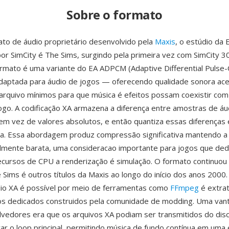
Sobre o formato
to de áudio proprietário desenvolvido pela
Maxis
, o estúdio da 
or SimCity é The Sims, surgindo pela primeira vez com SimCity 3
rmato é uma variante do EA ADPCM (Adaptive Differential Pulse
daptada para áudio de jogos — oferecendo qualidade sonora ace
rquivo mínimos para que música é efeitos possam coexistir co
ogo. A codificação XA armazena a diferença entre amostras de áu
em vez de valores absolutos, e então quantiza essas diferenças
ita. Essa abordagem produz compressão significativa mantendo a
lmente barata, uma consideracao importante para jogos que ded
ecursos de CPU a renderização é simulação. O formato continuo
 Sims é outros títulos da Maxis ao longo do início dos anos 2000. 
dio XA é possível por meio de ferramentas como
FFmpeg
é extra
gos dedicados construidos pela comunidade de modding. Uma van
vedores era que os arquivos XA podiam ser transmitidos do dis
ar o loop principal, permitindo música de fundo contínua em uma