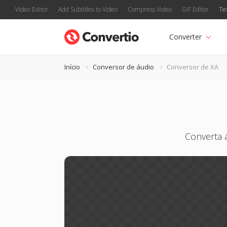
Video Editor
Add Subtitles to Video
Compress Video
GIF Editor
Te
Converter
Início
Conversor de áudio
Conversor de XA
Converta 