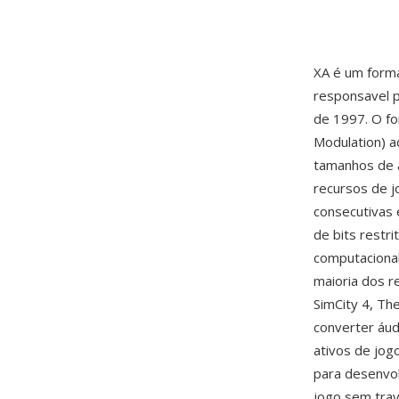
XA é um forma
responsavel p
de 1997. O fo
Modulation) a
tamanhos de a
recursos de j
consecutivas 
de bits restr
computaciona
maioria dos r
SimCity 4, The
converter áu
ativos de jo
para desenvol
jogo sem trav