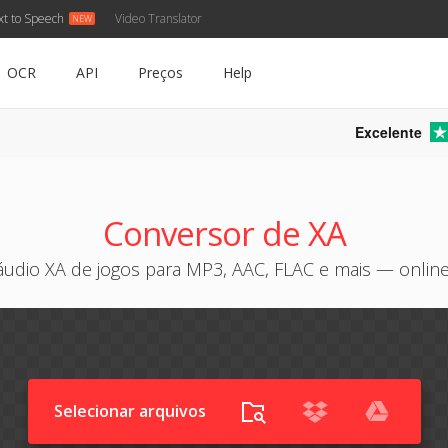
xt to Speech
Video Translator
OCR
API
Preços
Help
Excelente
Conversor de XA
áudio XA de jogos para MP3, AAC, FLAC e mais — online 
Selecionar arquivos