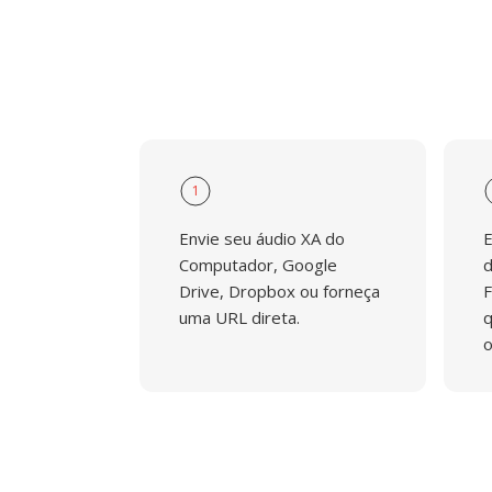
1
Envie seu áudio XA do
E
Computador, Google
d
Drive, Dropbox ou forneça
F
uma URL direta.
q
o