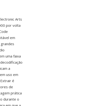
Electronic Arts
000 por volta
-Code
itável em
m grandes
dio
 em uma faixa
 decodificação
icam a
u em uso em
Extrair é
tores de
tagem prática
co durante o
 era em que a