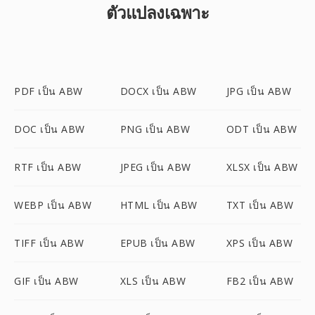
ตัวแปลงเฉพาะ
PDF เป็น ABW
DOCX เป็น ABW
JPG เป็น ABW
DOC เป็น ABW
PNG เป็น ABW
ODT เป็น ABW
RTF เป็น ABW
JPEG เป็น ABW
XLSX เป็น ABW
WEBP เป็น ABW
HTML เป็น ABW
TXT เป็น ABW
TIFF เป็น ABW
EPUB เป็น ABW
XPS เป็น ABW
GIF เป็น ABW
XLS เป็น ABW
FB2 เป็น ABW