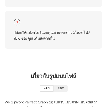
3
ปล่อยให้แปลงไฟล์และคุณสามารถดาวน์โหลดไฟล์
abw ของคุณได้หลังจากนั้น
เกี่ยวกับรูปแบบไฟล์
WPG
ABW
WPG (WordPerfect Graphics) เป็นรูปแบบภาพแบบผสมเวก