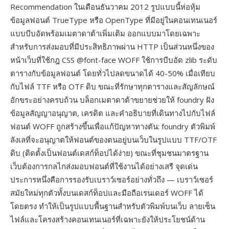
Recommendation ในเดือนธันวาคม 2012 รูปแบบนี้ห่อหุ้ม
ข้อมูลฟอนต์ TrueType หรือ OpenType ที่มีอยู่ในคอนเทนเนอร์
แบบบีบอัดพร้อมเมตาดาต้าเพิ่มเติม ออกแบบมาโดยเฉพาะ
สำหรับการส่งมอบที่มีประสิทธิภาพผ่าน HTTP เป็นส่วนหนึ่งของ
หน้าเว็บที่ใช้กฎ CSS @font-face WOFF ใช้การบีบอัด zlib ระดับ
ตารางกับข้อมูลฟอนต์ โดยทั่วไปลดขนาดได้ 40-50% เมื่อเทียบ
กับไฟล์ TTF หรือ OTF ดิบ ขณะที่รักษาทุกตารางและสัญลักษณ์
อักขระอย่างครบถ้วน บล็อกเมตาดาต้าขยายช่วยให้ foundry ฝัง
ข้อมูลสัญญาอนุญาต, เครดิต และคำอธิบายที่เดินทางไปกับไฟล์
ฟอนต์ WOFF ถูกสร้างขึ้นเพื่อแก้ปัญหาทางตัน: foundry ตัวพิมพ์
ลังเลที่จะอนุญาตให้ฟอนต์ของตนอยู่บนเว็บในรูปแบบ TTF/OTF
ดิบ (ติดตั้งเป็นฟอนต์เดสก์ท็อปได้ง่าย) ขณะที่ชุมชนมาตรฐาน
เว็บต้องการกลไกส่งมอบฟอนต์ที่ใช้งานได้อย่างเสรี จุดเด่น
ประการหนึ่งคือการรองรับเบราว์เซอร์อย่างทั่วถึง — เบราว์เซอร์
สมัยใหม่ทุกตัวทั้งบนเดสก์ท็อปและมือถือเรนเดอร์ WOFF ได้
โดยตรง ทำให้เป็นรูปแบบพื้นฐานสำหรับตัวพิมพ์บนเว็บ ลายเซ็น
ไฟล์และโครงสร้างคอนเทนเนอร์ที่เฉพาะยังให้ประโยชน์ด้าน