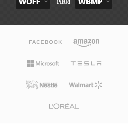
WOFF
WBMP
ไปยัง