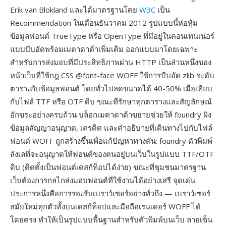
Erik van Blokland และได้มาตรฐานโดย
W3C
เป็น
Recommendation ในเดือนธันวาคม 2012 รูปแบบนี้ห่อหุ้ม
ข้อมูลฟอนต์ TrueType หรือ OpenType ที่มีอยู่ในคอนเทนเนอร์
แบบบีบอัดพร้อมเมตาดาต้าเพิ่มเติม ออกแบบมาโดยเฉพาะ
สำหรับการส่งมอบที่มีประสิทธิภาพผ่าน HTTP เป็นส่วนหนึ่งของ
หน้าเว็บที่ใช้กฎ CSS @font-face WOFF ใช้การบีบอัด zlib ระดับ
ตารางกับข้อมูลฟอนต์ โดยทั่วไปลดขนาดได้ 40-50% เมื่อเทียบ
กับไฟล์ TTF หรือ OTF ดิบ ขณะที่รักษาทุกตารางและสัญลักษณ์
อักขระอย่างครบถ้วน บล็อกเมตาดาต้าขยายช่วยให้ foundry ฝัง
ข้อมูลสัญญาอนุญาต, เครดิต และคำอธิบายที่เดินทางไปกับไฟล์
ฟอนต์ WOFF ถูกสร้างขึ้นเพื่อแก้ปัญหาทางตัน: foundry ตัวพิมพ์
ลังเลที่จะอนุญาตให้ฟอนต์ของตนอยู่บนเว็บในรูปแบบ TTF/OTF
ดิบ (ติดตั้งเป็นฟอนต์เดสก์ท็อปได้ง่าย) ขณะที่ชุมชนมาตรฐาน
เว็บต้องการกลไกส่งมอบฟอนต์ที่ใช้งานได้อย่างเสรี จุดเด่น
ประการหนึ่งคือการรองรับเบราว์เซอร์อย่างทั่วถึง — เบราว์เซอร์
สมัยใหม่ทุกตัวทั้งบนเดสก์ท็อปและมือถือเรนเดอร์ WOFF ได้
โดยตรง ทำให้เป็นรูปแบบพื้นฐานสำหรับตัวพิมพ์บนเว็บ ลายเซ็น