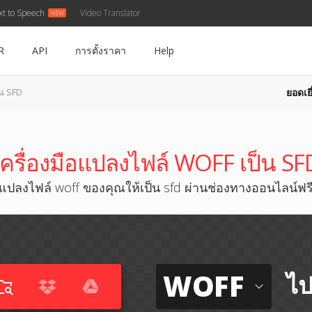
xt to Speech
Video Translator
R
API
การตั้งราคา
Help
ยอดเยี
น SFD
เครื่องมือแปลงไฟล์ WOFF เป็น SF
แปลงไฟล์ woff ของคุณให้เป็น sfd ผ่านช่องทางออนไลน์ฟร
WOFF
ไป