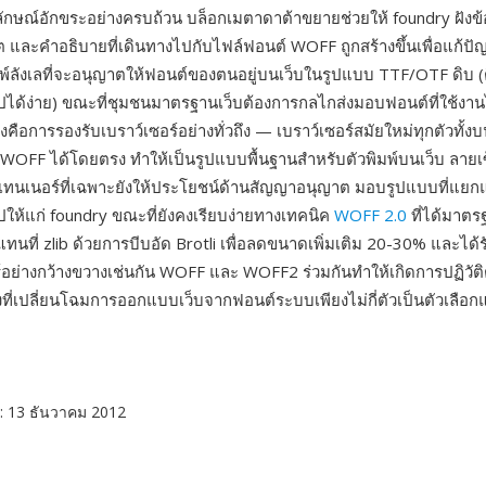
กษณ์อักขระอย่างครบถ้วน บล็อกเมตาดาต้าขยายช่วยให้ foundry ฝังข
ต และคำอธิบายที่เดินทางไปกับไฟล์ฟอนต์ WOFF ถูกสร้างขึ้นเพื่อแก้ปั
มพ์ลังเลที่จะอนุญาตให้ฟอนต์ของตนอยู่บนเว็บในรูปแบบ TTF/OTF ดิบ (ติ
ปได้ง่าย) ขณะที่ชุมชนมาตรฐานเว็บต้องการกลไกส่งมอบฟอนต์ที่ใช้งานได
งคือการรองรับเบราว์เซอร์อย่างทั่วถึง — เบราว์เซอร์สมัยใหม่ทุกตัวทั้
์ WOFF ได้โดยตรง ทำให้เป็นรูปแบบพื้นฐานสำหรับตัวพิมพ์บนเว็บ ลาย
เทนเนอร์ที่เฉพาะยังให้ประโยชน์ด้านสัญญาอนุญาต มอบรูปแบบที่แยก
ปให้แก่ foundry ขณะที่ยังคงเรียบง่ายทางเทคนิค
WOFF 2.0
ที่ได้มาตร
นที่ zlib ด้วยการบีบอัด Brotli เพื่อลดขนาดเพิ่มเติม 20-30% และได้
์อย่างกว้างขวางเช่นกัน WOFF และ WOFF2 ร่วมกันทำให้เกิดการปฏิวัติต
่เปลี่ยนโฉมการออกแบบเว็บจากฟอนต์ระบบเพียงไม่กี่ตัวเป็นตัวเลือก
: 13 ธันวาคม 2012