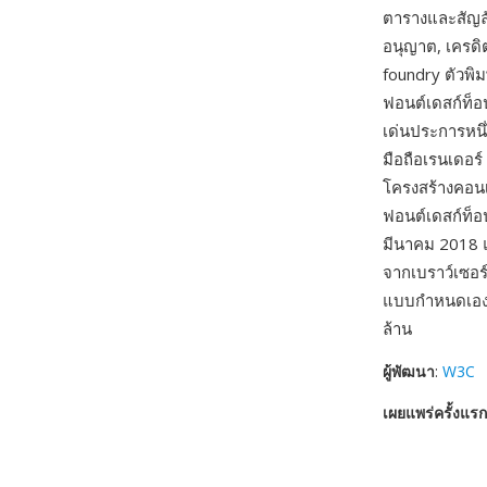
ตารางและสัญลั
อนุญาต, เครดิ
foundry ตัวพิ
ฟอนต์เดสก์ท็อ
เด่นประการหนึ่
มือถือเรนเดอร
โครงสร้างคอน
ฟอนต์เดสก์ท็อ
มีนาคม 2018 แท
จากเบราว์เซอร
แบบกำหนดเองที
ล้าน
ผู้พัฒนา
:
W3C
เผยแพร่ครั้งแรก