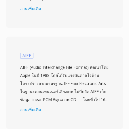
ละเอียดเสียงสูญหายระหว่างการจัดเก็บหรือถ่ายโอน
อ่านเพิ่มเติม
TTA จัดการเสียงคุณภาพ CD มาตรฐานรวมถึง
เนื้อหาความละเอียดสูงได้ถึงตัวอย่างจำนวนเต็ม 32
บิต ทำให้เหมาะสำหรับการฟังทั่วไปและการเก็บ
ถาวรระดับมืออาชีพ ความเร็วในการประมวลผล
เป็นจุดแข็งที่โดดเด่นของ TTA — โคเดกบรรลุการ
เข้ารหัสและถอดรหัสที่รวดเร็วโดยไม่ต้องใช้ CPU
AIFF
มาก รักษาความเบาแม้บนฮาร์ดแวร์เก่า โครงสร้าง
AIFF (Audio Interchange File Format) พัฒนาโดย
ไฟล์รองรับแท็กเมทาดาทา ID3v1, ID3v2 และ
Apple ในปี 1988 โดยได้รับแรงบันดาลใจด้าน
APEv2 ดังนั้นข้อมูลแทร็กและภาพอัลบั้มจะเดินทาง
โครงสร้างจากมาตรฐาน IFF ของ Electronic Arts
ไปกับเสียง การรองรับฮาร์ดแวร์ปรากฏในเครื่อง
ในฐานะคอนเทนเนอร์เสียงแบบไม่บีบอัด AIFF เก็บ
เล่นพกพาหลายรุ่น ทำให้ TTA มีข้อได้เปรียบในทาง
ข้อมูล linear PCM ที่คุณภาพ CD — โดยทั่วไป 16
ปฏิบัติเหนือรูปแบบไม่สูญเสียคุณภาพคู่แข่งบางรูป
บิตที่ 44.1 kHz — รักษาทุกรายละเอียดของการ
อ่านเพิ่มเติม
แบบ การอ้างอิงโอเพนซอร์สเผยแพร่ภายใต้สัญญา
บันทึกต้นฉบับโดยไม่มีการเข้ารหัสแบบสูญเสีย
อนุญาต GNU GPL ส่งเสริมการนำไปใช้โดยชุมชน
ข้อมูล รูปแบบจัดระเบียบเนื้อหาเป็น chunks ที่
และการผสานรวมกับบุคคลที่สาม แม้ว่าโคเดกใหม่