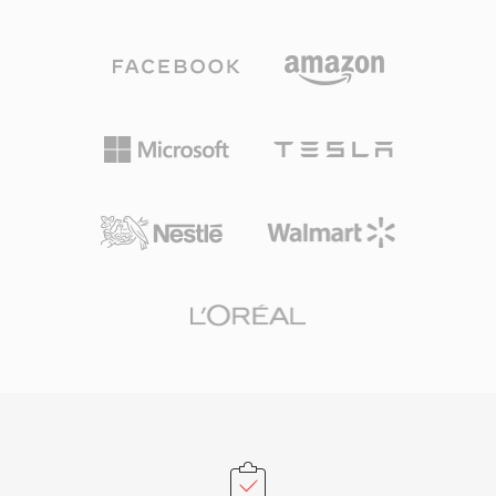
สามารถบรรจุเมตาดาต้า เช่น markers นิยาม
อย่าง FLAC จะครองส่วนแบ่งที่ใหญ่กว่าในภูมิทัศน์
เครื่องดนตรี และความคิดเห็นได้ด้วย วิศวกรเสียง
เสียงแบบไม่สูญเสียคุณภาพ TTA ยังคงรับใช้ผู้ใช้ที่
มืออาชีพบน macOS มักพึ่งพา AIFF เนื่องจากรับ
ให้คุณค่ากับความเรียบง่ายและการบีบอัดที่โปร่งใส
ประกันความเที่ยงตรงแบบ bit-perfect ตลอดทุกขั้น
ตอนของการตัดต่อและมาสเตอริง จุดเด่นสำคัญคือ
ไม่มีการสูญเสียคุณภาพจากการบันทึกซ้ำ: ต่างจาก
MP3 หรือ AAC การบันทึกซ้ำหลายครั้งไม่ทำให้
สัญญาณเสื่อม อีกจุดแข็งคือการผสานรวมอย่างราบ
รื่นกับเครื่องมือระดับมืออาชีพของ Apple รวมถึง
Logic Pro และ GarageBand ที่ AIFF ทำหน้าที่เป็น
รูปแบบทำงานดั้งเดิม คอนเทนเนอร์รองรับอัตราสุ่ม
ตัวอย่างและความลึกบิตหลายระดับสูงสุด 32 บิต
รองรับเวิร์กโฟลว์ความละเอียดสูงที่เกินข้อกำหนด
คุณภาพ CD สำหรับผู้ที่ให้ความสำคัญกับความ
สมบูรณ์แบบแบบไม่สูญเสียข้อมูลมากกว่า
ประสิทธิภาพพื้นที่จัดเก็บ AIFF ยังคงเป็นทางเลือกที่