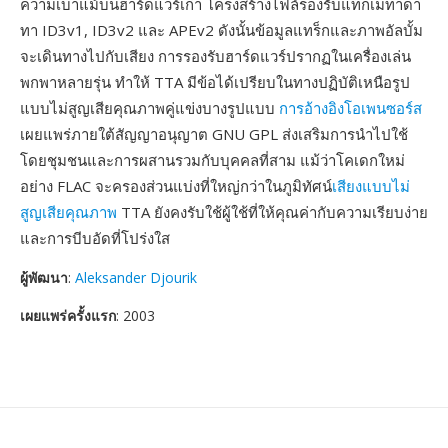
ความเบาแม้บนฮาร์ดแวร์เก่า โครงสร้างไฟล์รองรับแท็กเมทาดา
ทา ID3v1, ID3v2 และ APEv2 ดังนั้นข้อมูลแทร็กและภาพอัลบั้ม
จะเดินทางไปกับเสียง การรองรับฮาร์ดแวร์ปรากฏในเครื่องเล่น
พกพาหลายรุ่น ทำให้ TTA มีข้อได้เปรียบในทางปฏิบัติเหนือรูป
แบบไม่สูญเสียคุณภาพคู่แข่งบางรูปแบบ
การอ้างอิงโอเพนซอร์ส
เผยแพร่ภายใต้สัญญาอนุญาต GNU GPL ส่งเสริมการนำไปใช้
โดยชุมชนและการผสานรวมกับบุคคลที่สาม แม้ว่าโคเดกใหม่
อย่าง FLAC จะครองส่วนแบ่งที่ใหญ่กว่าในภูมิทัศน์
เสียงแบบไม่
สูญเสียคุณภาพ
TTA ยังคงรับใช้ผู้ใช้ที่ให้คุณค่ากับความเรียบง่าย
และการบีบอัดที่โปร่งใส
ผู้พัฒนา
:
Aleksander Djourik
เผยแพร่ครั้งแรก
: 2003