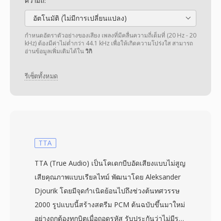
ความถี่:
อัตโนมัติ (ไม่มีการเปลี่ยนแปลง)
กำหนดอัตราตัวอย่างของเสียง เพลงที่มีคลื่นความถี่เต็มที่ (20 Hz - 20
kHz) ต้องมีค่าไม่ต่ำกว่า 44.1 kHz เพื่อให้เกิดความโปร่งใส สามารถ
อ่านข้อมูลเพิ่มเติมได้ใน
วิกิ
รีเซ็ตทั้งหมด
TTA
TTA (True Audio) เป็นโคเดกบีบอัดเสียงแบบไม่สูญ
เสียคุณภาพแบบเรียลไทม์ พัฒนาโดย Aleksander
Djourik โดยมีจุดกำเนิดย้อนไปถึงช่วงต้นทศวรรษ
2000 รูปแบบนี้สร้างสตรีม PCM ต้นฉบับขึ้นมาใหม่
อย่างถูกต้องทุกบิตเมื่อถอดรหัส รับประกันว่าไม่มีราย