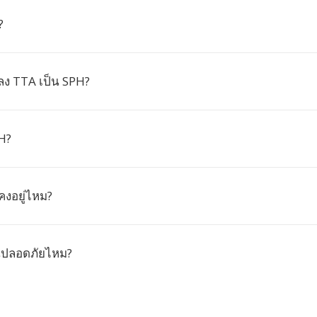
?
ง TTA เป็น SPH?
H?
คงอยู่ไหม?
นปลอดภัยไหม?