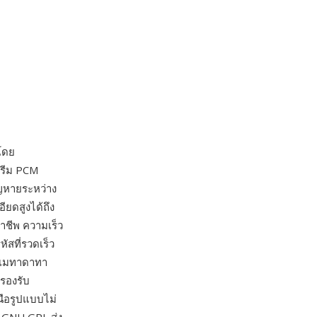
โดย
ตรีม PCM
ูญหายระหว่าง
ยดสูงได้ถึง
าชีพ ความเร็ว
สที่รวดเร็ว
็กเมทาดาทา
รองรับ
นือรูปแบบไม่