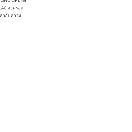
 GNU GPL ส่ง
FLAC จะครอง
ุณค่ากับความ