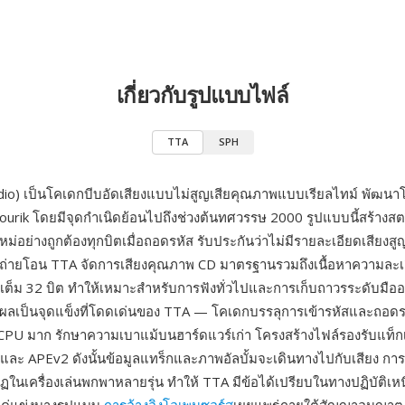
เกี่ยวกับรูปแบบไฟล์
TTA
SPH
io) เป็นโคเดกบีบอัดเสียงแบบไม่สูญเสียคุณภาพแบบเรียลไทม์ พัฒนา
ourik โดยมีจุดกำเนิดย้อนไปถึงช่วงต้นทศวรรษ 2000 รูปแบบนี้สร้างส
หม่อย่างถูกต้องทุกบิตเมื่อถอดรหัส รับประกันว่าไม่มีรายละเอียดเสียงส
อถ่ายโอน TTA จัดการเสียงคุณภาพ CD มาตรฐานรวมถึงเนื้อหาความละเอี
เต็ม 32 บิต ทำให้เหมาะสำหรับการฟังทั่วไปและการเก็บถาวรระดับมืออ
เป็นจุดแข็งที่โดดเด่นของ TTA — โคเดกบรรลุการเข้ารหัสและถอดรหั
 CPU มาก รักษาความเบาแม้บนฮาร์ดแวร์เก่า โครงสร้างไฟล์รองรับแท
และ APEv2 ดังนั้นข้อมูลแทร็กและภาพอัลบั้มจะเดินทางไปกับเสียง การ
ฏในเครื่องเล่นพกพาหลายรุ่น ทำให้ TTA มีข้อได้เปรียบในทางปฏิบัติเห