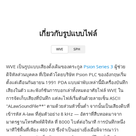
เกี่ยวกับรูปแบบไฟล์
WVE
SPH
WVE เป็นรูปแบบเสียงดั้งเดิมของตระกูล
Psion Series 3
ผู้ช่วย
ดิจิทัลส่วนบุคคล ที่เปิดตัวโดยบริษัท Psion PLC ของอังกฤษเริ่ม
ตั้งแต่เดือนกันยายน 1991 PDA แบบฝาพับเหล่านี้มีเครื่องบันทึก
เสียงในตัว และฟังก์ชันการบอกเล่าทั้งหมดอาศัยไฟล์ WVE ใน
การจัดเก็บเสียงที่บันทึก แต่ละไฟล์เริ่มต้นด้วยลายเซ็น ASCII
"ALawSoundFile**" ตามด้วยส่วนหัวขั้นต่ำ จากนั้นเป็นเสียงดิบที่
เข้ารหัส A-law ที่สุ่มตัวอย่าง 8 kHz — อัตราที่สืบทอดมาจาก
มาตรฐานโทรศัพท์ดิจิทัล ที่ 8000 ไบต์ต่อวินาที การบันทึกหนึ่ง
นาทีใช้พื้นที่เพียง 480 KB ซึ่งจำเป็นอย่างยิ่งเมื่อพิจารณาว่า