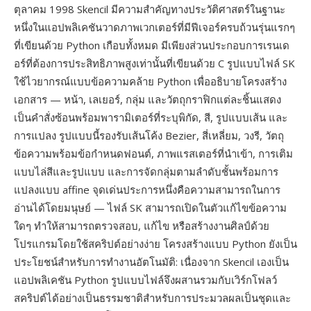
ตุลาคม 1998 Skencil มีความสำคัญทางประวัติศาสตร์ในฐานะ
หนึ่งในแอปพลิเคชันวาดภาพเวกเตอร์ที่มีฟีเจอร์ครบถ้วนรุ่นแรกๆ
ที่เขียนด้วย Python เกือบทั้งหมด มีเพียงส่วนประกอบการเรนเด
อร์ที่ต้องการประสิทธิภาพสูงเท่านั้นที่เขียนด้วย C รูปแบบไฟล์ SK
ใช้ไวยากรณ์แบบข้อความคล้าย Python เพื่ออธิบายโครงสร้าง
เอกสาร — หน้า, เลเยอร์, กลุ่ม และวัตถุกราฟิกแต่ละชิ้นแสดง
เป็นคำสั่งซ้อนพร้อมพารามิเตอร์ที่ระบุพิกัด, สี, รูปแบบเส้น และ
การแปลง รูปแบบนี้รองรับเส้นโค้ง Bezier, สี่เหลี่ยม, วงรี, วัตถุ
ข้อความพร้อมข้อกำหนดฟอนต์, ภาพแรสเตอร์ที่นำเข้า, การเติม
แบบไล่สีและรูปแบบ และการจัดกลุ่มตามลำดับชั้นพร้อมการ
แปลงแบบ affine จุดเด่นประการหนึ่งคือความสามารถในการ
อ่านได้โดยมนุษย์ — ไฟล์ SK สามารถเปิดในตัวแก้ไขข้อความ
ใดๆ ทำให้สามารถตรวจสอบ, แก้ไข หรือสร้างงานศิลป์ด้วย
โปรแกรมโดยใช้สคริปต์อย่างง่าย โครงสร้างแบบ Python ยังเป็น
ประโยชน์สำหรับการทำงานอัตโนมัติ: เนื่องจาก Skencil เองเป็น
แอปพลิเคชัน Python รูปแบบไฟล์จึงผสานรวมกับเวิร์กโฟลว์
สคริปต์ได้อย่างเป็นธรรมชาติสำหรับการประมวลผลเป็นชุดและ