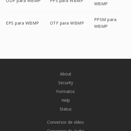
ODP para WBMP
PPS para WBMP
WBMP
PPSM para
EPS para WBMP
OTF para WBMP
WBMP
About
Security
Formatos
Help
Status
Conversor de vídeo
Conversor de áudio