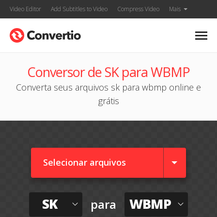
Video Editor
Add Subtitles to Video
Compress Video
Mais
Conversor de SK para WBMP
Converta seus arquivos sk para wbmp online e
grátis
Selecionar arquivos
SK
WBMP
para