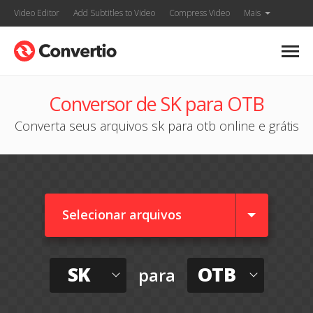
Video Editor
Add Subtitles to Video
Compress Video
Mais
Conversor de SK para OTB
Converta seus arquivos sk para otb online e grátis
Selecionar arquivos
SK
OTB
para