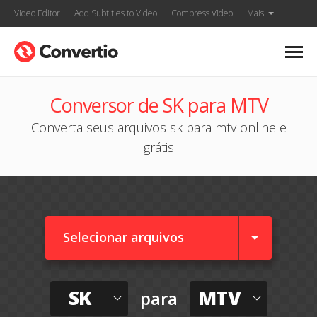
Video Editor
Add Subtitles to Video
Compress Video
Mais
Conversor de SK para MTV
Converta seus arquivos sk para mtv online e
grátis
Selecionar arquivos
SK
MTV
para