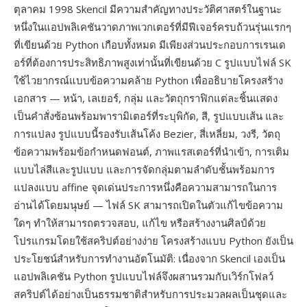
ตุลาคม 1998 Skencil มีความสำคัญทางประวัติศาสตร์ในฐานะ
หนึ่งในแอปพลิเคชันวาดภาพเวกเตอร์ที่มีฟีเจอร์ครบถ้วนรุ่นแรกๆ
ที่เขียนด้วย Python เกือบทั้งหมด มีเพียงส่วนประกอบการเรนเด
อร์ที่ต้องการประสิทธิภาพสูงเท่านั้นที่เขียนด้วย C รูปแบบไฟล์ SK
ใช้ไวยากรณ์แบบข้อความคล้าย Python เพื่ออธิบายโครงสร้าง
เอกสาร — หน้า, เลเยอร์, กลุ่ม และวัตถุกราฟิกแต่ละชิ้นแสดง
เป็นคำสั่งซ้อนพร้อมพารามิเตอร์ที่ระบุพิกัด, สี, รูปแบบเส้น และ
การแปลง รูปแบบนี้รองรับเส้นโค้ง Bezier, สี่เหลี่ยม, วงรี, วัตถุ
ข้อความพร้อมข้อกำหนดฟอนต์, ภาพแรสเตอร์ที่นำเข้า, การเติม
แบบไล่สีและรูปแบบ และการจัดกลุ่มตามลำดับชั้นพร้อมการ
แปลงแบบ affine จุดเด่นประการหนึ่งคือความสามารถในการ
อ่านได้โดยมนุษย์ — ไฟล์ SK สามารถเปิดในตัวแก้ไขข้อความ
ใดๆ ทำให้สามารถตรวจสอบ, แก้ไข หรือสร้างงานศิลป์ด้วย
โปรแกรมโดยใช้สคริปต์อย่างง่าย โครงสร้างแบบ Python ยังเป็น
ประโยชน์สำหรับการทำงานอัตโนมัติ: เนื่องจาก Skencil เองเป็น
แอปพลิเคชัน Python รูปแบบไฟล์จึงผสานรวมกับเวิร์กโฟลว์
สคริปต์ได้อย่างเป็นธรรมชาติสำหรับการประมวลผลเป็นชุดและ